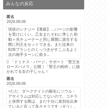
みんなの反応
匿名
2026.08.06
現状のシナジー【青眼】…パージの影響
を受けにくい。乙女またそれに準じた初
動＋光チューナーと同じ展開に派生する
際に列王をセットできる。また従来の
B2Bプランとのくっつきがすこぶるよく
次の相手ターンに前タ...
「ドミナス・パージ」サポート「聖王女
ローズパメラ」公開｜「聖王の粉砕」に描
かれてる女の子じゃん！
匿名
2026.08.06
>ただ、ダークナイトの蘇生にソウル・
アサイラムは対応してないので、コチラ
と併用する際は、まだ十分に差別化出来
ていると言って良さそうです（ギリ）。