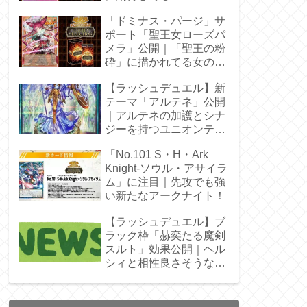
「ドミナス・パージ」サ
ポート「聖王女ローズパ
メラ」公開｜「聖王の粉
砕」に描かれてる女の子
じゃん！
【ラッシュデュエル】新
テーマ「アルテネ」公開
｜アルテネの加護とシナ
ジーを持つユニオンテー
マ登場
「No.101 S・H・Ark
Knight-ソウル・アサイラ
ム」に注目｜先攻でも強
い新たなアークナイト！
【ラッシュデュエル】ブ
ラック枠「赫奕たる魔剣
スルト」効果公開｜ヘル
シィと相性良さそうなレ
ベル4