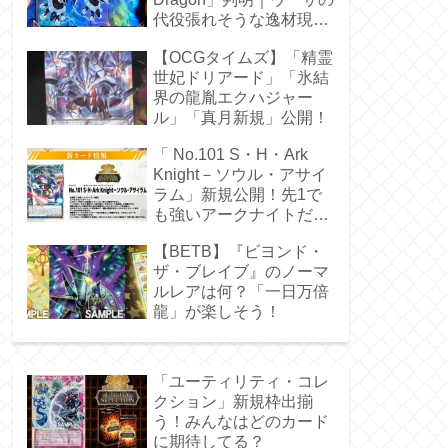
代役張れそうな逸材現
る！
【OCGタイムズ】「精霊
世妃ドリアード」「氷結
界の龍胤エクハジャー
ル」「真月新規」公開！
「 No.101 S・H・Ark
Knight－ソウル・アサイ
ラム」新規公開！先1で
も強いアークナイトだ
ぁ！
【BETB】『ビヨンド・
ザ・ブレイブ』のノーマ
ルレアは何？「一日万倍
龍」が楽しそう！
「ユーティリティ・コレ
クション」新規枠出揃
う！みんなはどのカード
に期待してる？