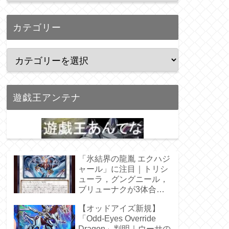
カテゴリー
遊戯王アンテナ
「氷結界の龍胤 エクハジ
ャール」に注目｜トリシ
ューラ，グングニール，
ブリューナクが3体合
体！
【オッドアイズ新規】
「Odd-Eyes Override
Dragon」判明｜ウーサの