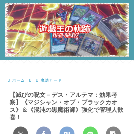
ホーム
魔法カード
【滅びの呪文－デス・アルテマ：効果考
察】《マジシャン・オブ・ブラックカオ
ス》＆《混沌の黒魔術師》強化で管理人歓
喜！