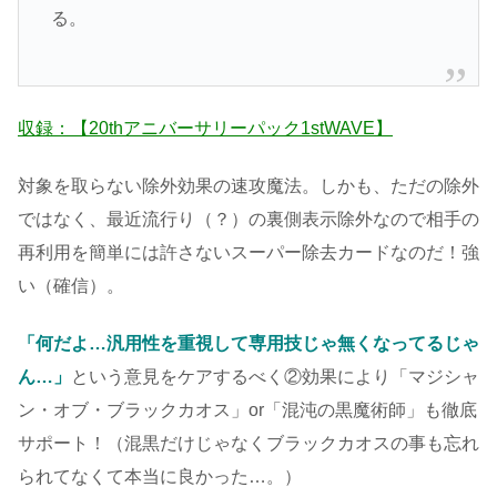
る。
収録：【20thアニバーサリーパック1stWAVE】
対象を取らない除外効果の速攻魔法。しかも、ただの除外
ではなく、最近流行り（？）の裏側表示除外なので相手の
再利用を簡単には許さないスーパー除去カードなのだ！強
い（確信）。
「何だよ…汎用性を重視して専用技じゃ無くなってるじゃ
ん…」
という意見をケアするべく②効果により「マジシャ
ン・オブ・ブラックカオス」or「混沌の黒魔術師」も徹底
サポート！（混黒だけじゃなくブラックカオスの事も忘れ
られてなくて本当に良かった…。）