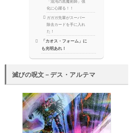
「混沌の黒魔術師」強
化に心躍る！！
ガガガ先輩がスーパー
除去カードを手に入れ
た！
「カオス・フォーム」に
も光明あれ！
滅びの呪文－デス・アルテマ