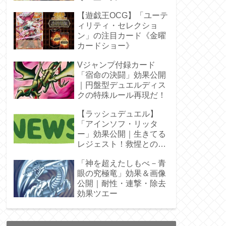
ラ」オバプリ
【遊戯王OCG】「ユーテ
ィリティ・セレクショ
ン」の注目カード《金曜
カードショー》
Vジャンプ付録カード
「宿命の決闘」効果公開
｜円盤型デュエルディス
クの特殊ルール再現だ！
【ラッシュデュエル】
「アインソフ・リッタ
ー」効果公開｜生きてる
レジェスト！救惺との相
性◎
「神を超えたしもべ－青
眼の究極竜」効果＆画像
公開｜耐性・連撃・除去
効果ツエー