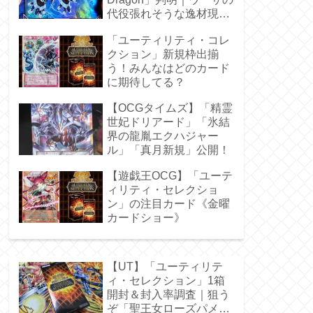
代役張れそうな逸材現
る！
「ユーティリティ・コレ
クション」新規枠出揃
う！みんなはどのカード
に期待してる？
【OCGタイムズ】「精霊
世妃ドリアード」「氷結
界の龍胤エクハジャー
ル」「真月新規」公開！
【遊戯王OCG】「ユーテ
ィリティ・セレクショ
ン」の注目カード《金曜
カードショー》
【UT】「ユーティリテ
ィ・セレクション」1箱
開封＆封入率調査｜狙う
ぞ「聖王女ローズパメ