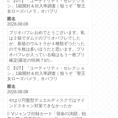
【UT】「ユーティリティ・セレクショ
ン」1箱開封＆封入率調査｜狙うぞ「聖王
女ローズパメラ」オバプリ
匿名
2026.08.08
プリオバフレおめでとうございます。私
は２箱でダムドのプリオバフレでした
が、新規のウルトラが４種類ずつだった
ので６枚は多いほうだと思います。プリ
オバフレが入っている箱はもう一枚プリ
確定(最近の恒例？)の...
【UT】「ユーティリティ・セレクショ
ン」1箱開封＆封入率調査｜狙うぞ「聖王
女ローズパメラ」オバプリ
匿名
2026.08.08
やはり円盤型デュエルディスクではマイ
ンドスキャン対策できなかったか
Vジャンプ付録カード「宿命の決闘」効