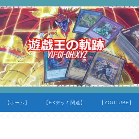
【ホーム】
【EXデッキ関連】
【YOUTUBE】