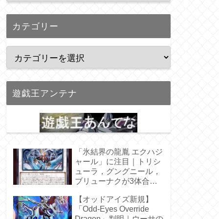
カテゴリー
遊戯王アンテナ
「氷結界の龍胤 エクハジ
ャール」に注目｜トリシ
ューラ，グングニール，
ブリューナクが3体合
体！
【オッドアイズ新規】
「Odd-Eyes Override
Dragon」判明｜ウーサの