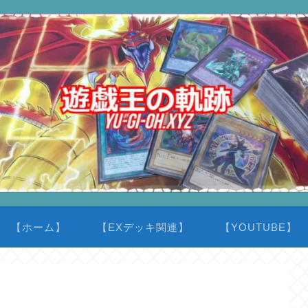
【ホーム】
【EXデッキ関連】
【YOUTUBE】