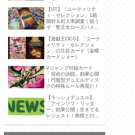
【UT】「ユーティリテ
ィ・セレクション」1箱
開封＆封入率調査｜狙う
ぞ「聖王女ローズパメ
ラ」オバプリ
【遊戯王OCG】「ユーテ
ィリティ・セレクショ
ン」の注目カード《金曜
カードショー》
Vジャンプ付録カード
「宿命の決闘」効果公開
｜円盤型デュエルディス
クの特殊ルール再現だ！
【ラッシュデュエル】
「アインソフ・リッタ
ー」効果公開｜生きてる
レジェスト！救惺との相
性◎