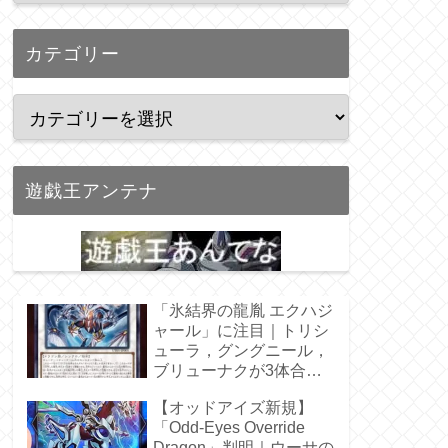
カテゴリー
遊戯王アンテナ
「氷結界の龍胤 エクハジ
ャール」に注目｜トリシ
ューラ，グングニール，
ブリューナクが3体合
体！
【オッドアイズ新規】
「Odd-Eyes Override
Dragon」判明｜ウーサの