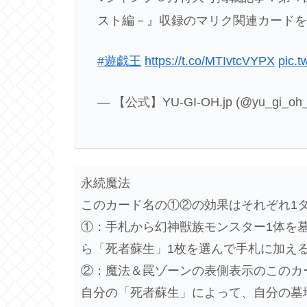
スト編－』収録のマリク関連カード
#遊戯王
https://t.co/MTIvtcVYPX
pic.
— 【公式】YU-GI-OH.jp (@yu_gi_oh_
永続魔法
このカード名の①②の効果はそれぞれ1
①：手札から幻神獣族モンスター1体を
ら「死者蘇生」1枚を選んで手札に加え
②：魔法＆罠ゾーンの表側表示のこのカ
自分の「死者蘇生」によって、自分の墓