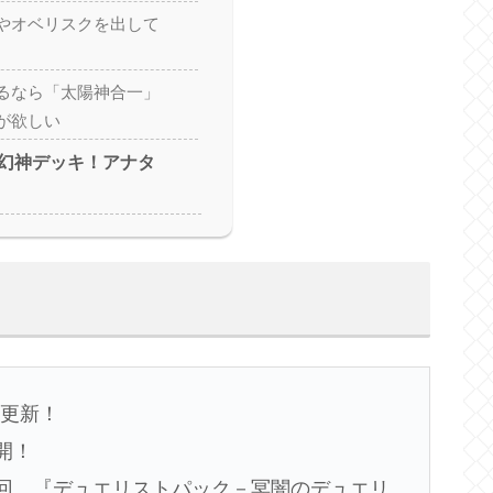
やオベリスクを出して
るなら「太陽神合一」
が欲しい
三幻神デッキ！アナタ
」更新！
開！
回 『デュエリストパック－冥闇のデュエリ