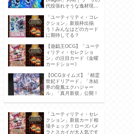
代役張れそうな逸材現
る！
「ユーティリティ・コレ
クション」新規枠出揃
う！みんなはどのカード
に期待してる？
【遊戯王OCG】「ユーテ
ィリティ・セレクショ
ン」の注目カード《金曜
カードショー》
【OCGタイムズ】「精霊
世妃ドリアード」「氷結
界の龍胤エクハジャー
ル」「真月新規」公開！
「ユーティリティ・セレ
クション」新規カード相
場チェック！ローズパメ
ラとスカイが大人気です