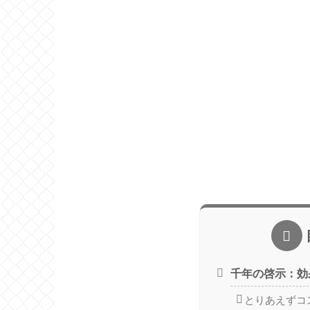
千年の啓示：効
とりあえずコ