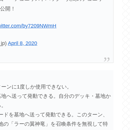
を公開！
twitter.com/by7209NWmH
jp)
April 8, 2020
ターンに1度しか使用できない。
墓地へ送って発動できる。自分のデッキ・墓地か
る。
ードを墓地へ送って発動できる。このターン、
地の「ラーの翼神竜」を召喚条件を無視して特