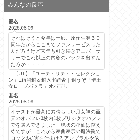
みんなの反応
匿名
2026.08.09
それはそうと今年は一応、原作生誕３０
周年だからここまでファンサービスした
んだろうけど来年も引き続きアニバーサ
リーでこれ以上の内容のパックを出すん
だろか・・・？
【UT】「ユーティリティ・セレクショ
ン」1箱開封＆封入率調査｜狙うぞ「聖王
女ローズパメラ」オバプリ
匿名
2026.08.08
イラストが最高に素晴らしい月女神の至
天のオバフレ3枚内1枚プリシクオバフレ
でを購入できました！現状の評価は控え
めですが、これから表側表示の魔法罠で
ロック&妨害を仕掛けるアンブラルや竜