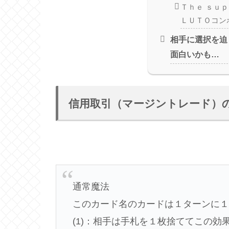
Ｔｈｅ ｓｕ
ＬＵＴＯコン
相手に選択を迫
面白いかも…
信用取引（マージントレード）
通常魔法
このカード名のカードは１ターンに
(1)：相手は手札を１枚捨ててこの効