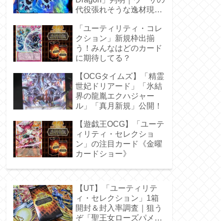
代役張れそうな逸材現
る！
「ユーティリティ・コレ
クション」新規枠出揃
う！みんなはどのカード
に期待してる？
【OCGタイムズ】「精霊
世妃ドリアード」「氷結
界の龍胤エクハジャー
ル」「真月新規」公開！
【遊戯王OCG】「ユーテ
ィリティ・セレクショ
ン」の注目カード《金曜
カードショー》
【UT】「ユーティリテ
ィ・セレクション」1箱
開封＆封入率調査｜狙う
ぞ「聖王女ローズパメ