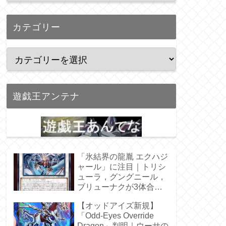
カテゴリー
遊戯王アンテナ
「氷結界の龍胤 エクハジ
ャール」に注目｜トリシ
ューラ，グングニール，
ブリューナクが3体合
体！
【オッドアイズ新規】
「Odd-Eyes Override
Dragon」判明｜ウーサの