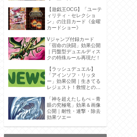
ラ」オバプリ
【遊戯王OCG】「ユーテ
ィリティ・セレクショ
ン」の注目カード《金曜
カードショー》
Vジャンプ付録カード
「宿命の決闘」効果公開
｜円盤型デュエルディス
クの特殊ルール再現だ！
【ラッシュデュエル】
「アインソフ・リッタ
ー」効果公開｜生きてる
レジェスト！救惺との相
性◎
「神を超えたしもべ－青
眼の究極竜」効果＆画像
公開｜耐性・連撃・除去
効果ツエー