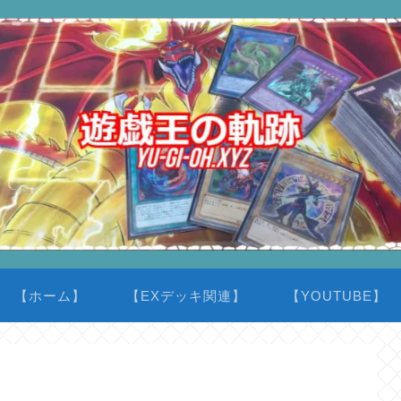
【ホーム】
【EXデッキ関連】
【YOUTUBE】