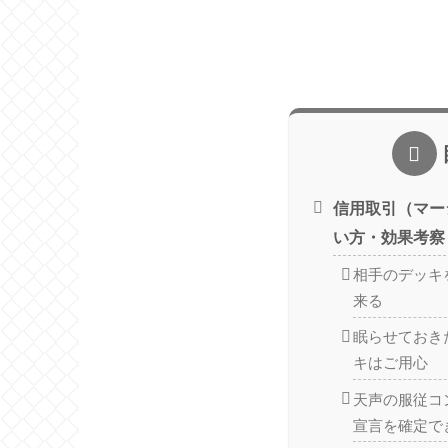
信用取引（マー
い方・効果考察
相手のデッキ
来る
眠らせておき
キはご用心
天声の服従コ
宣言を確定で