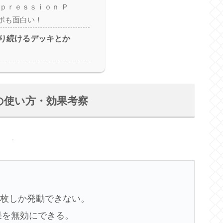
ｐｐｒｅｓｓｉｏｎ Ｐ
ボも面白い！
り続けるデッキとか
の使い方・効果考察
１枚しか発動できない。
果を無効にできる。