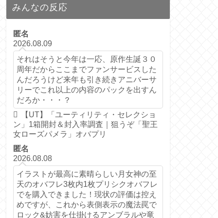
みんなの反応
匿名
2026.08.09
それはそうと今年は一応、原作生誕３０
周年だからここまでファンサービスした
んだろうけど来年も引き続きアニバーサ
リーでこれ以上の内容のパックを出すん
だろか・・・？
【UT】「ユーティリティ・セレクショ
ン」1箱開封＆封入率調査｜狙うぞ「聖王
女ローズパメラ」オバプリ
匿名
2026.08.08
イラストが最高に素晴らしい月女神の至
天のオバフレ3枚内1枚プリシクオバフレ
でを購入できました！現状の評価は控え
めですが、これから表側表示の魔法罠で
ロック&妨害を仕掛けるアンブラルや竜