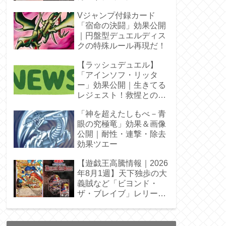
Vジャンプ付録カード
「宿命の決闘」効果公開
｜円盤型デュエルディス
クの特殊ルール再現だ！
【ラッシュデュエル】
「アインソフ・リッタ
ー」効果公開｜生きてる
レジェスト！救惺との相
性◎
「神を超えたしもべ－青
眼の究極竜」効果＆画像
公開｜耐性・連撃・除去
効果ツエー
【遊戯王高騰情報｜2026
年8月1週】天下独歩の大
義賊など「ビヨンド・
ザ・ブレイブ」レリーフ
枠を調査