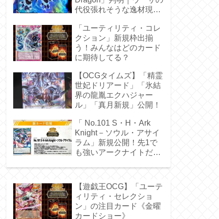
代役張れそうな逸材現
る！
「ユーティリティ・コレ
クション」新規枠出揃
う！みんなはどのカード
に期待してる？
【OCGタイムズ】「精霊
世妃ドリアード」「氷結
界の龍胤エクハジャー
ル」「真月新規」公開！
「 No.101 S・H・Ark
Knight－ソウル・アサイ
ラム」新規公開！先1で
も強いアークナイトだ
ぁ！
【遊戯王OCG】「ユーテ
ィリティ・セレクショ
ン」の注目カード《金曜
カードショー》