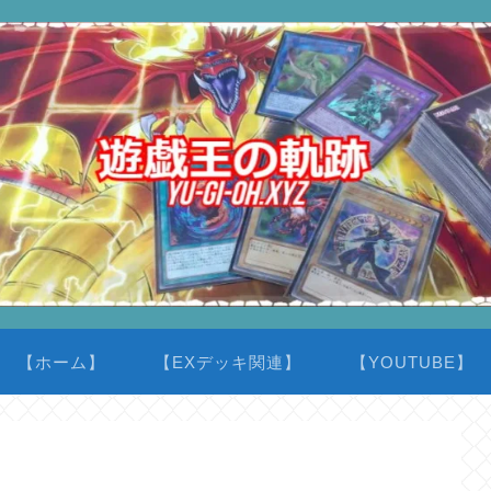
【ホーム】
【EXデッキ関連】
【YOUTUBE】