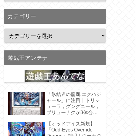
カテゴリー
遊戯王アンテナ
「氷結界の龍胤 エクハジ
ャール」に注目｜トリシ
ューラ，グングニール，
ブリューナクが3体合
体！
【オッドアイズ新規】
「Odd-Eyes Override
Dragon」判明｜ウーサの