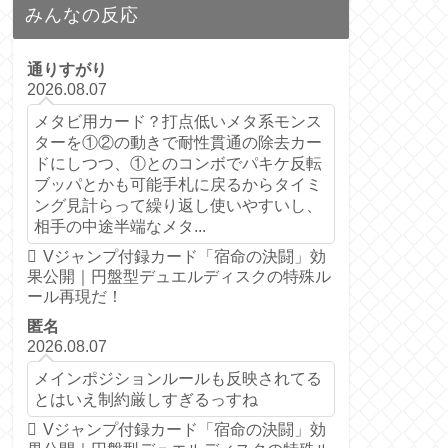
みんなの反応
通りすがり
2026.08.07
メタビ用カード？打点低いメタ系モンス
ターを①②の動きで耐性貫通の除去カー
ドにしつつ、①とのコンボでパキケ反転
ブッパとかも可能手札に戻るからタイミ
ング見計らって繰り返し使いやすいし、
相手の中途半端なメタ...
Vジャンプ付録カード「宿命の決闘」効
果公開｜円盤型デュエルディスクの特殊ル
ール再現だ！
匿名
2026.08.07
メインポジションルールも反映されてる
とはいえ制約厳しすぎるっすね
Vジャンプ付録カード「宿命の決闘」効