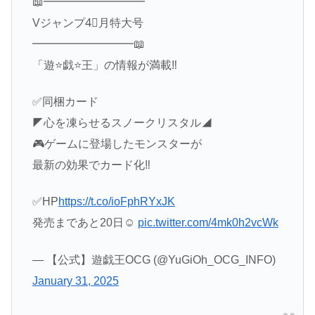
📖━━━━━━━━━
Vジャンプ4⃣月特大号
━━━━━━━━━📖
「遊⭐️戯⭐️王」の情報が満載‼️
✅同梱カード
◤心を凍らせるスノークリスタル◢
🎮ゲームに登場したモンスターが
最新の効果でカード化‼️
✅HP
https://t.co/ioFphRYxJK
発売まであと20日☺️
pic.twitter.com/4mk0h2vcWk
— 【公式】遊戯王OCG (@YuGiOh_OCG_INFO)
January 31, 2025