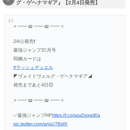
グ・ゲヘナマギア』【2月4日発売】
⭐️ ━━ 📖 ━━ 📖 ━━ ⭐️
2/4㊋発売❗️
最強ジャンプ3⃣月号
同梱カードは
#ラッシュデュエル
◤ヴォイドヴェルグ・ゲヘナマギア◢
発売まであと4日😊
⭐️ ━━ 📖 ━━ 📖 ━━ ⭐️
✅最強ジャンプHP
https://t.co/spuDqxgd0a
pic.twitter.com/arjuU7BpfX