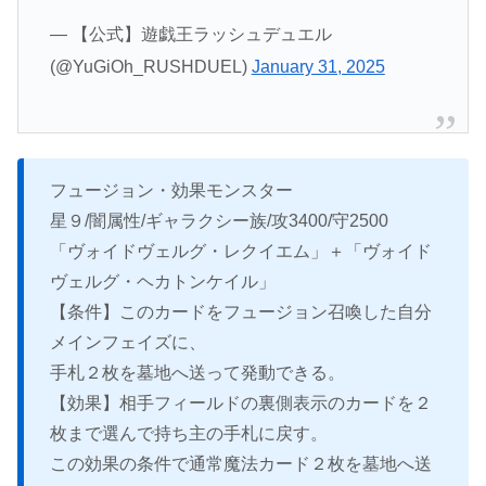
— 【公式】遊戯王ラッシュデュエル
(@YuGiOh_RUSHDUEL)
January 31, 2025
フュージョン・効果モンスター
星９/闇属性/ギャラクシー族/攻3400/守2500
「ヴォイドヴェルグ・レクイエム」＋「ヴォイド
ヴェルグ・ヘカトンケイル」
【条件】このカードをフュージョン召喚した自分
メインフェイズに、
手札２枚を墓地へ送って発動できる。
【効果】相手フィールドの裏側表示のカードを２
枚まで選んで持ち主の手札に戻す。
この効果の条件で通常魔法カード２枚を墓地へ送