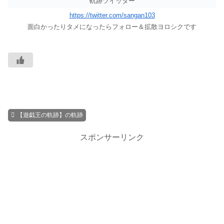
軌跡ツイッター
https://twitter.com/sangan103
面白かったりタメになったらフォロー＆拡散ヨロシクです
【遊戯王の軌跡】の軌跡
スポンサーリンク