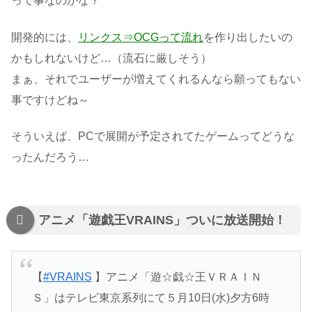
って事なのかな？
開発的には、
リンクス⇒OCGって流れ
を作り出したいの
かもしれないけど…（流石に厳しそう）
まぁ、それでユーザーが増えてくれるんなら願ってもない
事ですけどね～
そういえば、PCで展開が予定されてたゲームってどうな
ったんだろう…
アニメ「遊戯王VRAINS」ついに放送開始！
【
#VRAINS
】アニメ「遊☆戯☆王ＶＲＡＩＮ
Ｓ」はテレビ東京系列にて５月10日(水)夕方6時