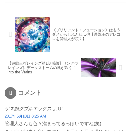
《ブリリアント・フュージョン》はもう
ダメかもしれんね…他【遊戯王のアレコ
レを管理人が呟く】
【遊戯王ヴレインズ第1話感想】リンクヴ
レインズにデータストームの風が吹く！
into the Vrains
コメント
ゲス顔ダブルエックス
より:
2017年5月10日 8:25 AM
管理人さんも色々溜まってるっぽいですね(笑)