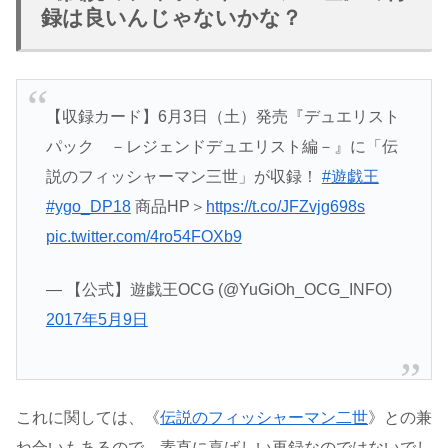
録は良いんじゃないかな？
【収録カード】6月3日（土）発売『デュエリスト
パック －レジェンドデュエリスト編－』に「伝
説のフィッシャーマン三世」が収録！
#遊戯王
#ygo_DP18
商品HP＞
https://t.co/JFZvjg698s
pic.twitter.com/4ro54FOXb9
— 【公式】遊戯王OCG (@YuGiOh_OCG_INFO)
2017年5月9日
これに関しては、《
伝説のフィッシャーマン二世
》との兼
ね合いもあるので、素直に喜ばしい再録なのではないでし