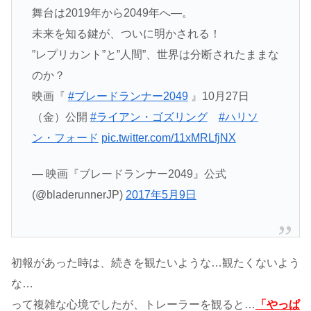
舞台は2019年から2049年へ―。
未来を知る鍵が、ついに明かされる！
”レプリカント”と”人間”、世界は分断されたままな
のか？
映画『
#ブレードランナー2049
』10月27日
（金）公開
#ライアン・ゴズリング
#ハリソ
ン・フォード
pic.twitter.com/11xMRLfjNX
— 映画『ブレードランナー2049』公式
(@bladerunnerJP)
2017年5月9日
初報があった時は、続きを観たいような…観たくないよう
な…
って複雑な心境でしたが、トレーラーを観ると…
「やっぱ