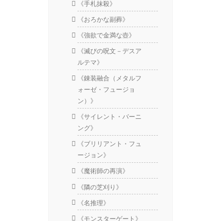
《手札抹殺》
《おろかな副葬》
《強欲で金満な壺》
《滅びの呪文－デスア
ルテマ》
《錬装融合（メタルフ
ォーゼ・フュージョ
ン）》
《サイレント・バーニ
ング》
《ブリリアント・フュ
ージョン》
《魔術師の再演》
《隣の芝刈り》
《名推理》
《モンスターゲート》