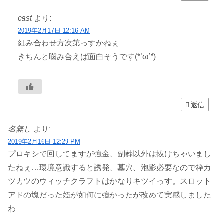
cast
より:
2019年2月17日 12:16 AM
組み合わせ方次第っすかねぇ
きちんと噛み合えば面白そうです(*’ω’*)
返信
名無し
より:
2019年2月16日 12:29 PM
プロキシで回してますが強金、副葬以外は抜けちゃいまし
たねぇ…環境意識すると誘発、墓穴、泡影必要なので枠カ
ツカツのウィッチクラフトはかなりキツイっす。スロット
アドの塊だった姫が如何に強かったが改めて実感しました
わ