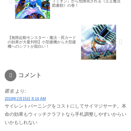
ィミオン』から危険視される《王立魔法
図書館》の巻！
【無限起動モンスター・魔法・罠カード
の効果が大量判明】小型建機から大型建
機へのシフトが面白い！
コメント
匿名
より:
2019年2月15日 8:14 AM
サイレントバーニングをコストにしてサイマジサーチ。本
命の効果もウィッチクラフトなら手札調整しやすいからい
いかもしれない