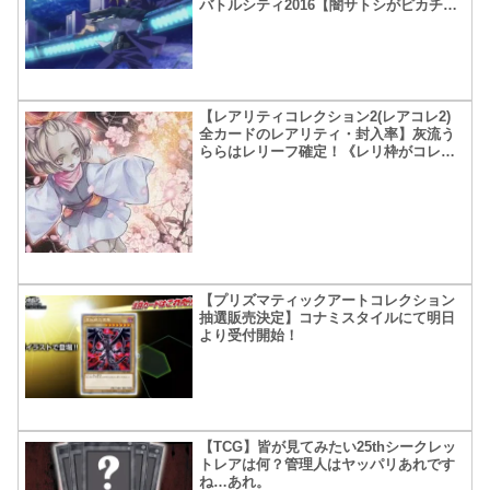
バトルシティ2016【闇サトシがピカチュ
ウゲットしてる…】
【レアリティコレクション2(レアコレ2)
全カードのレアリティ・封入率】灰流う
ららはレリーフ確定！《レリ枠がコレク
ターズやシクだと大チャンス》
【プリズマティックアートコレクション
抽選販売決定】コナミスタイルにて明日
より受付開始！
【TCG】皆が見てみたい25thシークレッ
トレアは何？管理人はヤッパリあれです
ね…あれ。