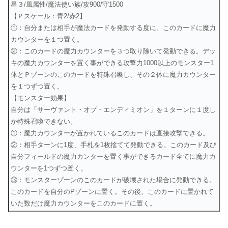
星３/風属性/魔法使い族/攻900/守1500
【Ｐスケール：青2/赤2】
①：自分または相手が魔法カードを発動する度に、このカードに魔力
カウンターを１つ置く。
②：このカードの魔力カウンターを３つ取り除いて発動できる。デッ
キの魔力カウンターを置く事ができる攻撃力1000以上のモンスター1
体とＰゾーンのこのカードを特殊召喚し、その２体に魔力カウンター
を１つずつ置く。
【モンスター効果】
自分は「サーヴァント・オブ・エンディミオン」を１ターンに１度し
か特殊召喚できない。
①：魔力カウンターが置かれているこのカードは直接攻撃できる。
②：相手ターンに1度、手札を1枚捨てて発動できる。このカード及び
自分フィールドの魔力カンターを置く事ができるカード全てに魔力カ
ウンターを1つずつ置く。
③：モンスターゾーンのこのカードが破壊された場合に発動できる。
このカードを自分のPゾーンに置く。その後、このカードに置かれて
いた数だけ魔力カウンターをこのカードに置く。