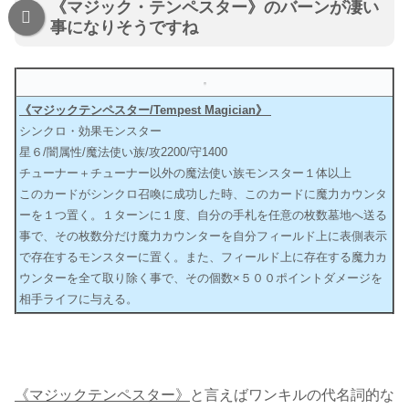
《マジック・テンペスター》のバーンが凄い
事になりそうですね
《マジックテンペスター/Tempest Magician》
シンクロ・効果モンスター
星６/闇属性/魔法使い族/攻2200/守1400
チューナー＋チューナー以外の魔法使い族モンスター１体以上
このカードがシンクロ召喚に成功した時、このカードに魔力カウンタ
ーを１つ置く。１ターンに１度、自分の手札を任意の枚数墓地へ送る
事で、その枚数分だけ魔力カウンターを自分フィールド上に表側表示
で存在するモンスターに置く。また、フィールド上に存在する魔力カ
ウンターを全て取り除く事で、その個数×５００ポイントダメージを
相手ライフに与える。
《マジックテンペスター》
と言えばワンキルの代名詞的な