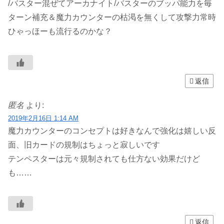
/バスター混ぜてアーカナイト/バスターのブッパ能力を毎
ターン補充＆魔力カウンターの枯渇を無くして攻撃力常時
ひゃっほーも流行るのかな？
返信
匿名
より:
2019年2月16日 1:14 AM
魔力カウンターのコンセプトは好きなんで強化は嬉しい反
面、旧カードの規制はちょっと寂しいです
テンペスターは元々規制されても仕方ない効果だけど
も……
返信