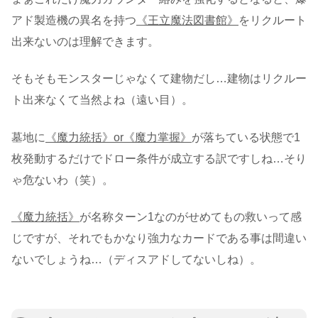
アド製造機の異名を持つ
《王立魔法図書館》
をリクルート
出来ないのは理解できます。
そもそもモンスターじゃなくて建物だし…建物はリクルー
ト出来なくて当然よね（遠い目）。
墓地に
《魔力統括》or《魔力掌握》
が落ちている状態で1
枚発動するだけでドロー条件が成立する訳ですしね…そり
ゃ危ないわ（笑）。
《魔力統括》
が名称ターン1なのがせめてもの救いって感
じですが、それでもかなり強力なカードである事は間違い
ないでしょうね…（ディスアドしてないしね）。