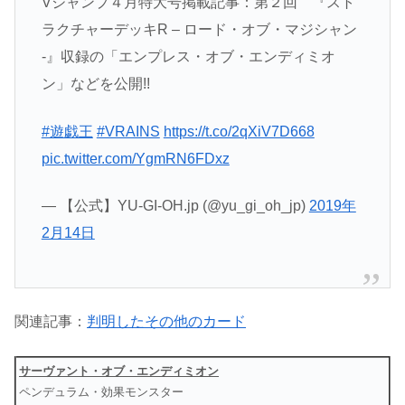
Vジャンプ４月特大号掲載記事：第２回 『スト
ラクチャーデッキR – ロード・オブ・マジシャン
-』収録の「エンプレス・オブ・エンディミオ
ン」などを公開!!
#遊戯王
#VRAINS
https://t.co/2qXiV7D668
pic.twitter.com/YgmRN6FDxz
— 【公式】YU-GI-OH.jp (@yu_gi_oh_jp)
2019年
2月14日
関連記事：
判明したその他のカード
サーヴァント・オブ・エンディミオン
ペンデュラム・効果モンスター