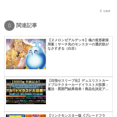
cast
関連記事
【ヌメロンゼアルデッキ】魂の造形家採
用案｜サーチ先のモンスターの選択肢が
なさすぎる（白目）
【目指せスリーブ化】デュエリストカー
ドプロテクターカードイラスト大投票：
魔法・罠部門結果発表！商品化決定アイ
テム決定！
【リンクモンスター版《ブレードフラ