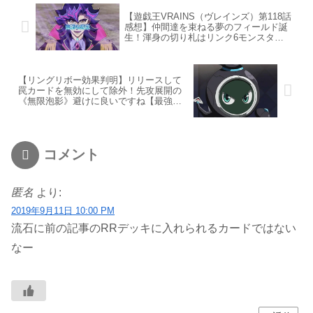
【遊戯王VRAINS（ヴレインズ）第118話
感想】仲間達を束ねる夢のフィールド誕
生！渾身の切り札はリンク6モンスタ
ー！？
【リングリボー効果判明】リリースして
罠カードを無効にして除外！先攻展開の
《無限泡影》避けに良いですね【最強ジ
ャンプ11月号付録】
コメント
匿名
より:
2019年9月11日 10:00 PM
流石に前の記事のRRデッキに入れられるカードではない
なー