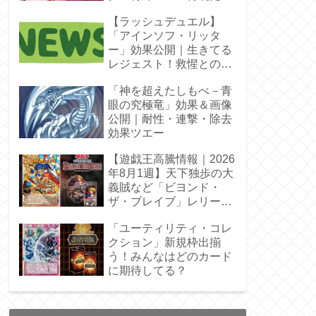
【ラッシュデュエル】
「アインソフ・リッタ
ー」効果公開｜生きてる
レジェスト！救惺との相
性◎
「神を超えたしもべ－青
眼の究極竜」効果＆画像
公開｜耐性・連撃・除去
効果ツエー
【遊戯王高騰情報｜2026
年8月1週】天下独歩の大
義賊など「ビヨンド・
ザ・ブレイブ」レリーフ
枠を調査
「ユーティリティ・コレ
クション」新規枠出揃
う！みんなはどのカード
に期待してる？