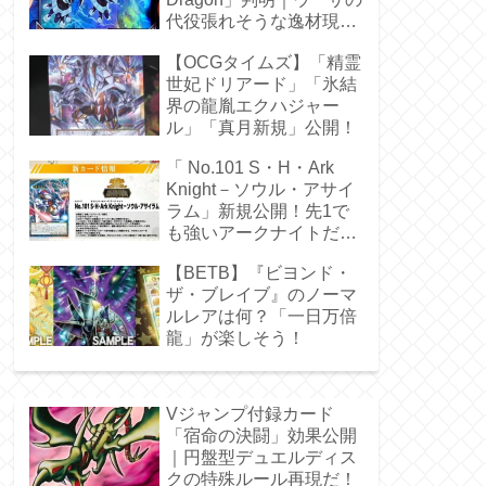
代役張れそうな逸材現
る！
【OCGタイムズ】「精霊
世妃ドリアード」「氷結
界の龍胤エクハジャー
ル」「真月新規」公開！
「 No.101 S・H・Ark
Knight－ソウル・アサイ
ラム」新規公開！先1で
も強いアークナイトだ
ぁ！
【BETB】『ビヨンド・
ザ・ブレイブ』のノーマ
ルレアは何？「一日万倍
龍」が楽しそう！
Vジャンプ付録カード
「宿命の決闘」効果公開
｜円盤型デュエルディス
クの特殊ルール再現だ！