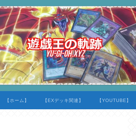
【ホーム】
【EXデッキ関連】
【YOUTUBE】