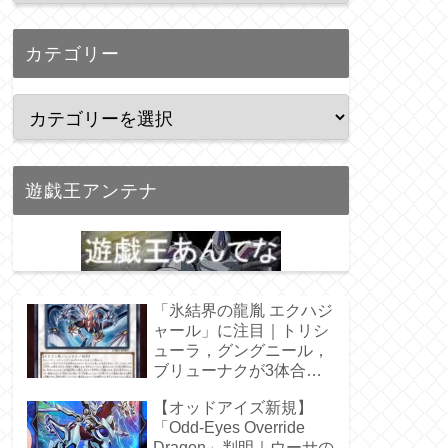
カテゴリー
遊戯王アンテナ
「氷結界の龍胤 エクハジ
ャール」に注目｜トリシ
ューラ，グングニール，
ブリューナクが3体合
体！
【オッドアイズ新規】
「Odd-Eyes Override
Dragon」判明｜ウーサの