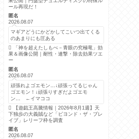
果公開｜円盤型デュエルディスクの特殊ル
ール再現だ！
匿名
2026.08.07
マギアどうにかどかしてこいつ出てくる
のあまりにも圧ある
「神を超えたしもべ－青眼の究極竜」効
果＆画像公開｜耐性・連撃・除去効果ツエ
ー
匿名
2026.08.07
頑張れよゴエモン…↓頑張ってるじゃん
ゴエモン！↓頑張りすぎだよゴエモ
ン… ←イマココ
【遊戯王高騰情報｜2026年8月1週】天
下独歩の大義賊など「ビヨンド・ザ・ブレ
イブ」レリーフ枠を調査
匿名
2026.08.07