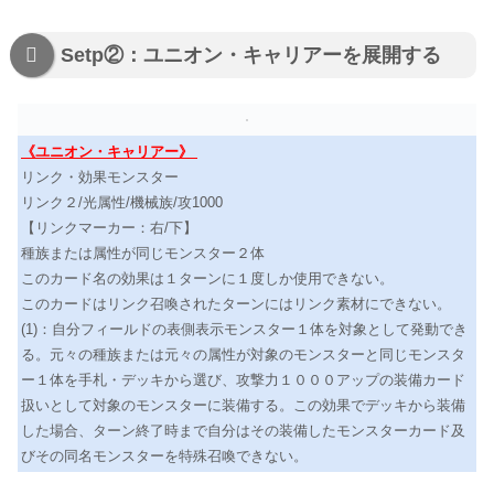
Setp②：ユニオン・キャリアーを展開する
《ユニオン・キャリアー》
リンク・効果モンスター
リンク２/光属性/機械族/攻1000
【リンクマーカー：右/下】
種族または属性が同じモンスター２体
このカード名の効果は１ターンに１度しか使用できない。
このカードはリンク召喚されたターンにはリンク素材にできない。
(1)：自分フィールドの表側表示モンスター１体を対象として発動でき
る。元々の種族または元々の属性が対象のモンスターと同じモンスタ
ー１体を手札・デッキから選び、攻撃力１０００アップの装備カード
扱いとして対象のモンスターに装備する。この効果でデッキから装備
した場合、ターン終了時まで自分はその装備したモンスターカード及
びその同名モンスターを特殊召喚できない。