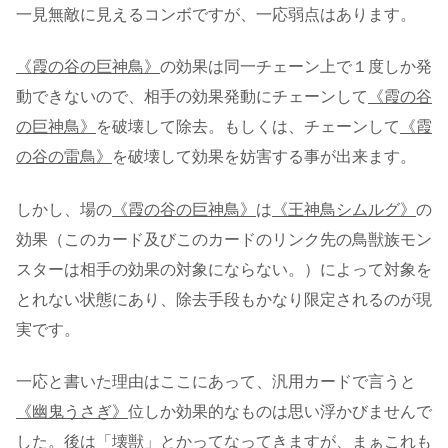
一見無敵に見えるコンボですが、一応弱点はあります。
《霞の谷の巨神鳥》
の効果は同一チェーン上で１度しか発
動できないので、相手の効果発動にチェーンして
《霞の谷
の巨神鳥》
を破壊して除去。もしくは、チェーンして
《霞
の谷の雷鳥》
を破壊して効果を妨害する事が出来ます。
しかし、場の
《霞の谷の巨神鳥》
は
《王神鳥シムルグ》
の
効果（このカード及びこのカードのリンク先の鳥獣族モン
スターは相手の効果の対象にならない。）によって対象を
とれない状態にあり、除去手段もかなり限定されるのが現
実です。
一応と書いた理由はここにあって、汎用カードで言うと
《幽鬼うさぎ》
位しか効果的なものは思い浮かびませんで
した。後は「壊獣」とかってなってきますが、まぁこれも