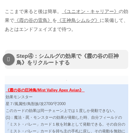
ここまで来ると後は簡単。
《ユニオン・キャリアー》
の効
果で
《霞の谷の雷鳥》
を
《王神鳥シムルグ》
に装備して、
あとはエンドフェイズまで待つ。
Step④：シムルグの効果で《霞の谷の巨神
鳥》をリクルートする
《霞の谷の巨神鳥/Mist Valley Apex Avian》
効果モンスター
星７/風属性/鳥獣族/攻2700/守2000
このカードの効果は同一チェーン上では１度しか発動できない。
(1)：魔法・罠・モンスターの効果が発動した時、自分フィールドの
「ミスト・バレー」カード１枚を対象として発動できる。その自分の
「ミスト・バレー」カードを持ち主の手札に戻し、その発動を無効に