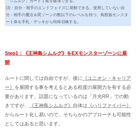
「シムルグ」カード１枚を破壊できる。
(3)：自分・相手のエンドフェイズに発動できる。使用していない自
分・相手の魔法＆罠ゾーンの数以下のレベルを持つ、鳥獣族モンスタ
ー１体を手札・デッキから特殊召喚する。
Step1：《王神鳥シムルグ》をEXモンスターゾーンに展
開
ルートに関しては自由ですが、後に
《ユニオン・キャリア
ー》
を展開する事を考えるとある程度の展開力を有する必
要があります。話題になっているのは「月光RR」での動
きですが、
《王神鳥シムルグ》
自体は
《ハリファイバー》
からルート化し易いので、そちらかのアプローチも可能性
としてはあると思います。