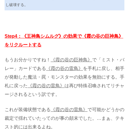
し破壊する。
Step4：《王神鳥シムルグ》の効果で《霞の谷の巨神鳥》
をリクルートする
もうお分かりですね！
《霞の谷の巨神鳥》
で「ミスト・バ
レー」カードである
《霞の谷の雷鳥》
を手札に戻し、相手
が発動した魔法・罠・モンスターの効果を無効にする。手
札に戻った
《霞の谷の雷鳥》
は再び特殊召喚されてリチャ
ージされるという訳です。
これが装備状態である
《霞の谷の雷鳥》
で可能かどうかの
裁定で揺れていたってのが事の顛末でした。…まぁ、テキ
スト的には出来るよね。