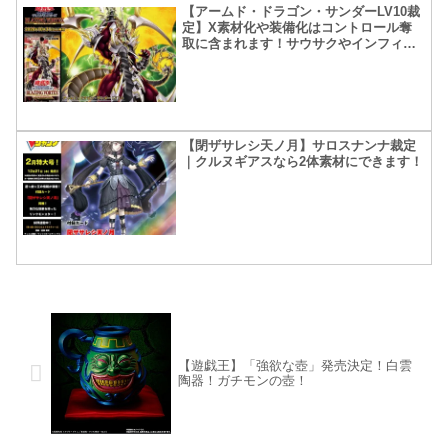
【アームド・ドラゴン・サンダーLV10裁
定】X素材化や装備化はコントロール奪
取に含まれます！サウサクやインフィニ
ティが怖くない！
【閉ザサレシ天ノ月】サロスナンナ裁定
｜クルヌギアスなら2体素材にできます！
【遊戯王】「強欲な壺」発売決定！白雲
陶器！ガチモンの壺！