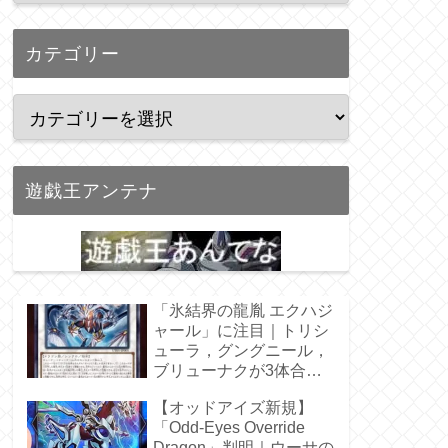
カテゴリー
遊戯王アンテナ
「氷結界の龍胤 エクハジ
ャール」に注目｜トリシ
ューラ，グングニール，
ブリューナクが3体合
体！
【オッドアイズ新規】
「Odd-Eyes Override
Dragon」判明｜ウーサの