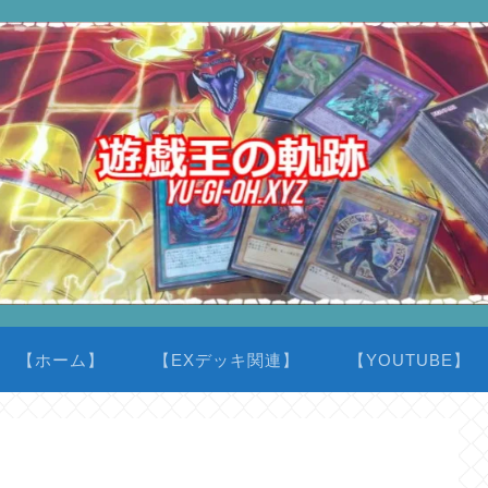
【ホーム】
【EXデッキ関連】
【YOUTUBE】