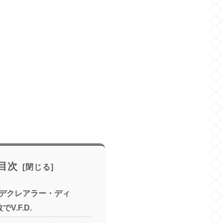
目次
デクレアラー・ディ
V.F.D.