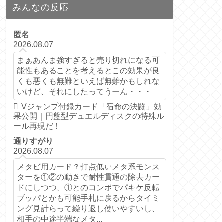
みんなの反応
匿名
2026.08.07
まぁあんま強すぎると売り切れになる可
能性もあることを考えるとこの効果が良
くも悪くも無難といえば無難かもしれな
いけど、それにしたってうーん・・・
Vジャンプ付録カード「宿命の決闘」効
果公開｜円盤型デュエルディスクの特殊ル
ール再現だ！
通りすがり
2026.08.07
メタビ用カード？打点低いメタ系モンス
ターを①②の動きで耐性貫通の除去カー
ドにしつつ、①とのコンボでパキケ反転
ブッパとかも可能手札に戻るからタイミ
ング見計らって繰り返し使いやすいし、
相手の中途半端なメタ...