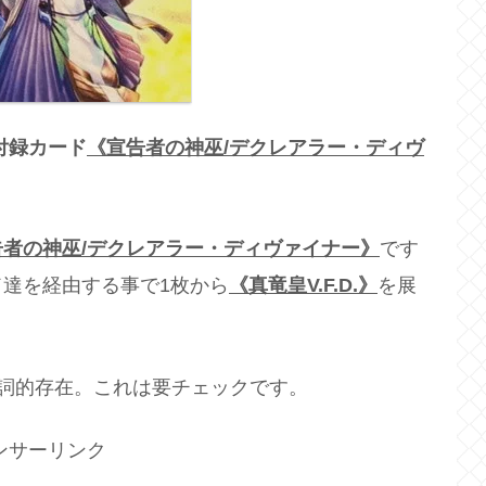
付録カード
《宣告者の神巫/デクレアラー・ディヴ
告者の神巫/デクレアラー・ディヴァイナー》
です
達を経由する事で1枚から
《真竜皇V.F.D.》
を展
。
詞的存在。これは要チェックです。
ンサーリンク