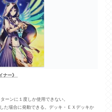
イナー》
れ１ターンに１度しか使用できない。
功した場合に発動できる。デッキ・ＥＸデッキか