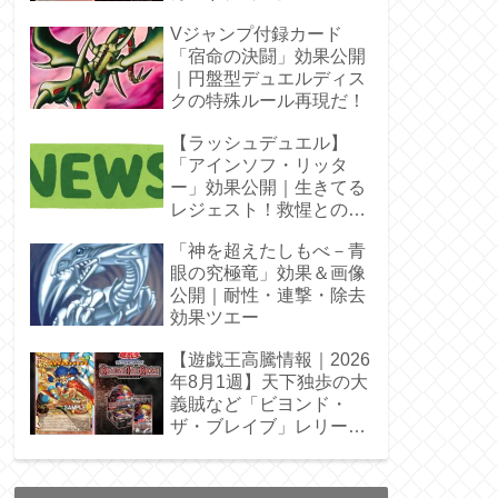
Vジャンプ付録カード
「宿命の決闘」効果公開
｜円盤型デュエルディス
クの特殊ルール再現だ！
【ラッシュデュエル】
「アインソフ・リッタ
ー」効果公開｜生きてる
レジェスト！救惺との相
性◎
「神を超えたしもべ－青
眼の究極竜」効果＆画像
公開｜耐性・連撃・除去
効果ツエー
【遊戯王高騰情報｜2026
年8月1週】天下独歩の大
義賊など「ビヨンド・
ザ・ブレイブ」レリーフ
枠を調査