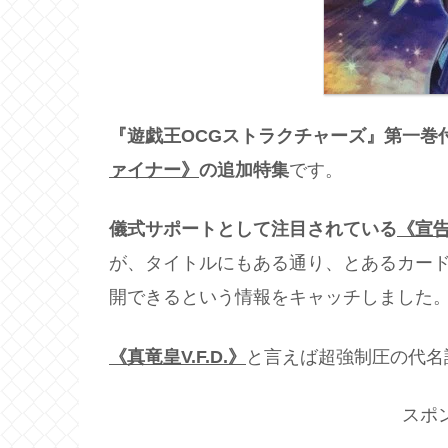
『遊戯王OCGストラクチャーズ』第一巻
ァイナー》
の追加特集
です。
儀式サポートとして注目されている
《宣
が、タイトルにもある通り、とあるカード
開できるという情報をキャッチしました
《真竜皇V.F.D.》
と言えば超強制圧の代名
スポ