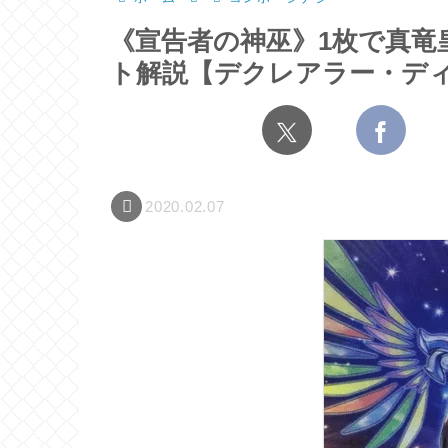
《宣告者の神巫》1枚で真竜皇
ト解説【デクレアラー・デ
2020.02.07