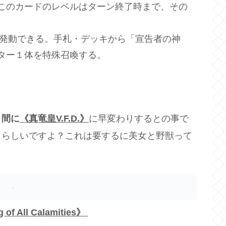
このカードのレベルはターン終了時まで、その
に発動できる。手札・デッキから「宣告者の神
ター１体を特殊召喚する。
う間に
《真竜皇V.F.D.》
に早変わりするとの事で
うらしいですよ？これは要するに美女と野獣って
 All Calamities》