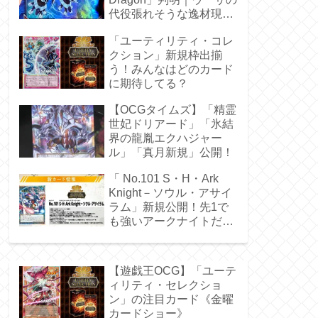
代役張れそうな逸材現
る！
「ユーティリティ・コレ
クション」新規枠出揃
う！みんなはどのカード
に期待してる？
【OCGタイムズ】「精霊
世妃ドリアード」「氷結
界の龍胤エクハジャー
ル」「真月新規」公開！
「 No.101 S・H・Ark
Knight－ソウル・アサイ
ラム」新規公開！先1で
も強いアークナイトだ
ぁ！
【遊戯王OCG】「ユーテ
ィリティ・セレクショ
ン」の注目カード《金曜
カードショー》