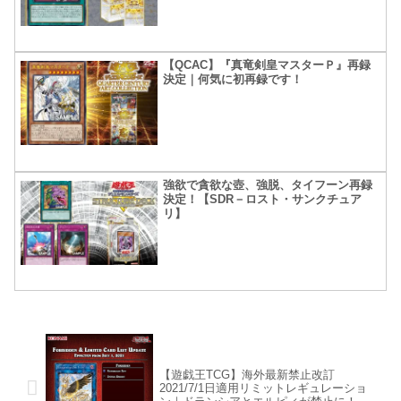
【QCAC】『真竜剣皇マスターＰ』再録
決定｜何気に初再録です！
強欲で貪欲な壺、強脱、タイフーン再録
決定！【SDR－ロスト・サンクチュア
リ】
【遊戯王TCG】海外最新禁止改訂
2021/7/1日適用リミットレギュレーショ