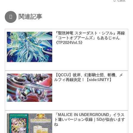
関連記事
『聖珖神竜 スターダスト・シフル』再録
「コートオブアームズ」もあるじゃん
《TP2024Vol.5》
【QCCU】彼岸、幻影騎士団、斬機、メ
ルフィ再録決定！【side:UNITY】
「MALICE IN UNDERGROUND」イラス
ト違いバージョン収録｜SDが似合います
ね