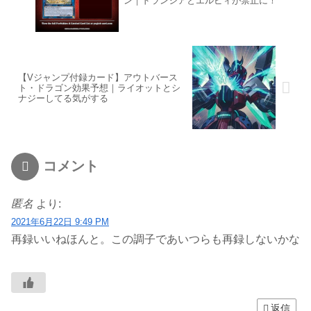
ン｜ドランシアとエルピィが禁止に！
【Vジャンプ付録カード】アウトバース
ト・ドラゴン効果予想｜ライオットとシ
ナジーしてる気がする
コメント
匿名
より:
2021年6月22日 9:49 PM
再録いいねほんと。この調子であいつらも再録しないかな
返信