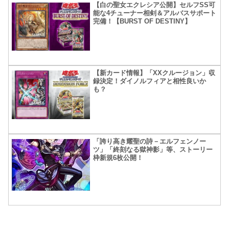
【白の聖女エクレシア公開】セルフSS可
能な4チューナー相剣＆アルバスサポート
完備！【BURST OF DESTINY】
【新カード情報】「XXクルージョン」収
録決定！ダイノルフィアと相性良いか
も？
「誇り高き耀聖の詩－エルフェンノー
ツ」「終刻なる獄神影」等、ストーリー
枠新規6枚公開！