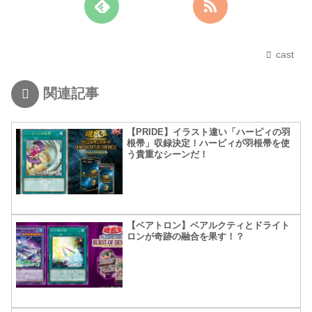
cast
関連記事
【PRIDE】イラスト違い「ハーピィの羽
根帚」収録決定！ハーピィが羽根帚を使
う貴重なシーンだ！
【ベアトロン】ベアルクティとドライト
ロンが奇跡の融合を果す！？