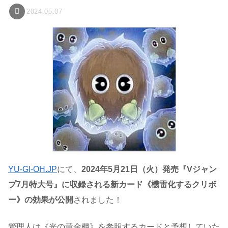
2024.05.07
YU-GI-OH.JP
にて、
2024年5月21日（火）発売『Vジャン
プ7月特大号』に収録される新カード《機雷化するクリボ
ー》の効果が公開
されました！
管理人は《光の黄金櫃》を参照するカードと予想していた