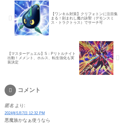
【ワンキル対策】クリフォトンに注目集
まる！刻まれし魔の詠聖（デモンスミ
ス・トラクトゥス）でサーチ可
【マスターデュエル】S：Pリトルナイト
出動！メメント、ホルス、転生強化も実
装決定
コメント
匿名
より:
2024年5月7日 12:32 PM
悪魔族かなぁ使うなら