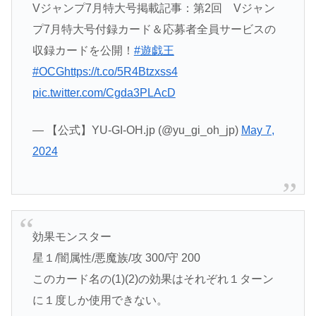
Vジャンプ7月特大号掲載記事：第2回 Vジャン
プ7月特大号付録カード＆応募者全員サービスの
収録カードを公開！
#遊戯王
#OCG
https://t.co/5R4Btzxss4
pic.twitter.com/Cgda3PLAcD
— 【公式】YU-GI-OH.jp (@yu_gi_oh_jp)
May 7,
2024
効果モンスター
星１/闇属性/悪魔族/攻 300/守 200
このカード名の(1)(2)の効果はそれぞれ１ターン
に１度しか使用できない。