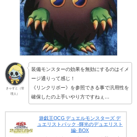
装備モンスターの効果を無効にするのはイメ
ージ通りって感じ！
《リンクリボー》を参照できる事で汎用性を
きゃすと（管
理人）
確保したの上手いやり方ですねぇ…
遊戯王OCG デュエルモンスターズ デ
ュエリストパック -輝光のデュエリスト
編- BOX