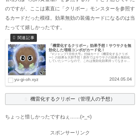
のですが、ここは素直に「クリボー」モンスターを参照す
るカードだった模様。効果無効の装備カードになるのは当
たってて嬉しかったです。
「機雷化するクリボー」効果予想！サウサクを無
効化した増殖コンボがカード化！
『Vジャンプ7月特大号』付録カード《機雷化するクリボ
ー》の効果を大胆予想！原作ではサウサクの効果を無効化
していたシーンなので、これは無効化効果持ってなきゃ噓
でしょ！遊戯関連のデッキを強化しつつ汎用性も併せ持つ
カードだと凄く良いなぁ(*^-^...
2024.05.04
yu-gi-oh.xyz
機雷化するクリボー（管理人の予想）
ちょっと惜しかったですねぇ……(>_<)
スポンサーリンク