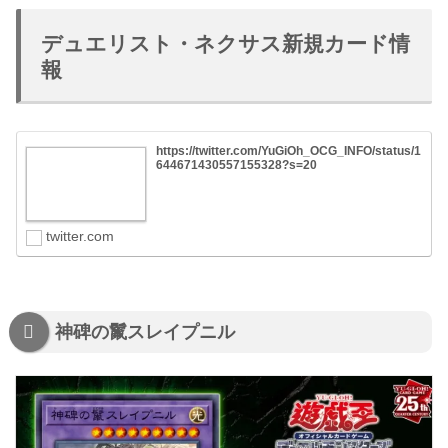
デュエリスト・ネクサス新規カード情
報
https://twitter.com/YuGiOh_OCG_INFO/status/1
644671430557155328?s=20
twitter.com
神碑の鬣スレイプニル