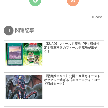
cast
関連記事
【DUAD】フィールド魔法『春』収録決
定！春夏秋冬のフィールド魔法が出そ
う！
《悪魔嬢マリス》公開！今回もイラスト
がセクシー過ぎる【エターニティ・コー
ド収録カード】