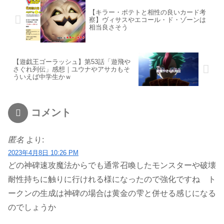
【キラー・ポテトと相性の良いカード考
察】ヴィサスやエコール・ド・ゾーンは
相当良さそう
【遊戯王ゴーラッシュ】第53話「遊飛や
さぐれ列伝」感想｜ユウナやアサカもそ
ういえば中学生かｗ
コメント
匿名
より:
2023年4月8日 10:26 PM
どの神碑速攻魔法からでも通常召喚したモンスターや破壊
耐性持ちに触りに行けれる様になったので強化ですね ト
ークンの生成は神碑の場合は黄金の雫と併せる感じになる
のでしょうか