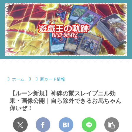
ホーム
新カード情報
【ルーン新規】神碑の鬣スレイプニル効
果・画像公開｜自ら除外できるお馬ちゃん
偉いぜ！