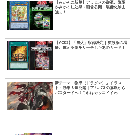
【みかんこ新規】アラヒメの御巫、御巫
かみかくし効果・画像公開｜装備化除去
強ぇ！
【AC03】「篝火」収録決定｜炎族版の増
援。燃える藻をサーチしたあのカード！
新テーマ「教導（ドラグマ）」イラス
ト・効果大量公開｜アルバスの落胤から
バスタードへ！これはカッコイイわ