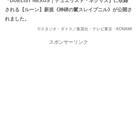
『DUELIST NEXUS｜デュエリスト・ネクサス』に収録
される【ルーン】新規《神碑の鬣スレイプニル》が公開さ
れました。
©スタジオ・ダイス／集英社・テレビ東京・KONAMI
スポンサーリンク