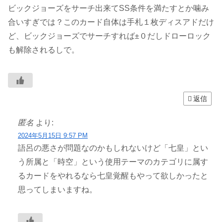
ビックジョーズをサーチ出来てSS条件を満たすとか噛み
合いすぎでは？このカード自体は手札１枚ディスアドだけ
ど、ビックジョーズでサーチすれば±０だしドローロック
も解除されるしで。
返信
匿名
より:
2024年5月15日 9:57 PM
語呂の悪さが問題なのかもしれないけど「七皇」とい
う所属と「時空」という使用テーマのカテゴリに属す
るカードをやれるなら七皇覚醒もやって欲しかったと
思ってしまいますね。