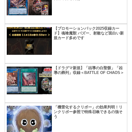
【プロモーションパック2025収録カー
ド】魂喰魔獣 バズー、射敵など面白い新
規カード多めです
【ドラグマ新規】「凶導の白聖骸」「凶
導の葬列」収録＜BATTLE OF CHAOS＞
「機雷化するクリボー」の効果判明！リ
ンクリボー参照で特殊召喚できるの強そ
う