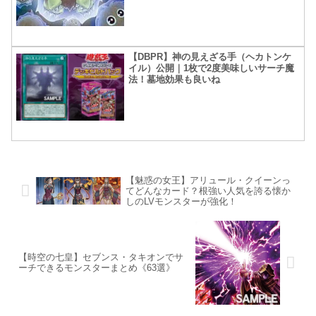
【DBPR】神の見えざる手（ヘカトンケ
イル）公開｜1枚で2度美味しいサーチ魔
法！墓地効果も良いね
【魅惑の女王】アリュール・クイーンっ
てどんなカード？根強い人気を誇る懐か
しのLVモンスターが強化！
【時空の七皇】セブンス・タキオンでサ
ーチできるモンスターまとめ《63選》