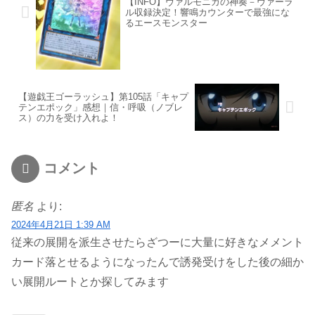
【INFO】ヴァルモニカの神奏－ヴァーラ
ル収録決定！響鳴カウンターで最強にな
るエースモンスター
【遊戯王ゴーラッシュ】第105話「キャプ
テンエポック」感想｜信・呼吸（ノブレ
ス）の力を受け入れよ！
コメント
匿名
より:
2024年4月21日 1:39 AM
従来の展開を派生させたらざつーに大量に好きなメメント
カード落とせるようになったんで誘発受けをした後の細か
い展開ルートとか探してみます