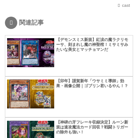
cast
関連記事
【デモンスミス新規】紅涙の魔ラクリモ
ーサ、刻まれし魔の神聖棺！ミサミサみ
たいな美女とマッチョマンだ
【卯年】謹賀新年「ウサミミ導師」効
果・画像公開｜ゴブリン君いるやん！？
【神碑の牙フレーキ収録決定】ルーン新
規は速攻魔法カード回収？戦闘トリガー
の除外も強い！