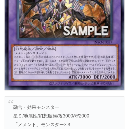
融合・効果モンスター
星９/地属性/幻想魔族/攻3000/守2000
「メメント」モンスター×３