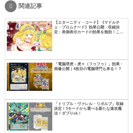
関連記事
【エターニティ・コード】《マドルチ
ェ・プロムナード》効果公開・収録決
定：表側表示カードの効果を無効！これ
は便利！
「電脳堺虎－虎々（フゥフゥ）」効果・
画像公開｜4枚目の電脳堺門も来る！？
「トリプル・ヴァレル・リボルブ」収録
決定！3モードから選べる新たな速攻魔
法！ダブりok！