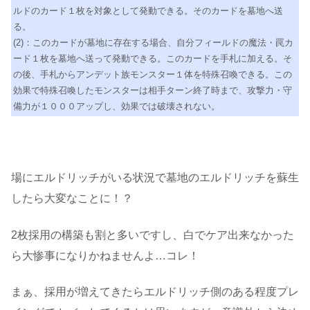
ルドのカード１枚を対象として発動できる。そのカードを墓地へ送
る。
(2)：このカードが墓地に存在する場合、自分フィールドの魔法・罠カ
ード１枚を墓地へ送って発動できる。このカードを手札に加える。そ
の後、手札からアンデット族モンスター１体を特殊召喚できる。この
効果で特殊召喚したモンスターは相手ターン終了時まで、攻撃力・守
備力が１０００アップし、効果では破壊されない。
場にエルドリッチがいる状況で墓地のエルドリッチを蘇生
したら大変なことに！？
2枚採用の構築も割と多いですし、白でケア出来なかった
ら大惨事になりかねませんよ…コレ！
まぁ、採用が増えてきたらエルドリッチ側のある程度プレ