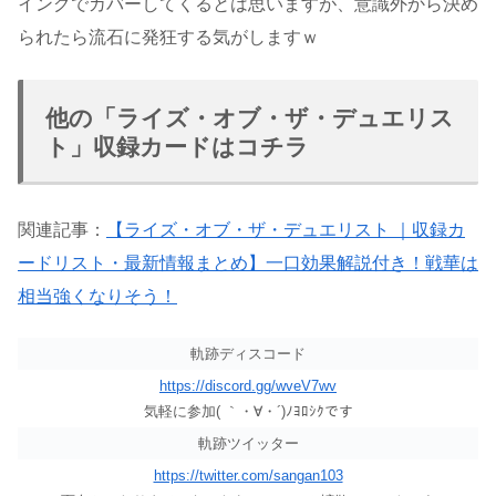
イングでカバーしてくるとは思いますが、意識外から決め
られたら流石に発狂する気がしますｗ
他の「ライズ・オブ・ザ・デュエリス
ト」収録カードはコチラ
関連記事：
【ライズ・オブ・ザ・デュエリスト ｜収録カ
ードリスト・最新情報まとめ】一口効果解説付き！戦華は
相当強くなりそう！
軌跡ディスコード
https://discord.gg/wveV7wv
気軽に参加( ｀・∀・´)ﾉﾖﾛｼｸです
軌跡ツイッター
https://twitter.com/sangan103