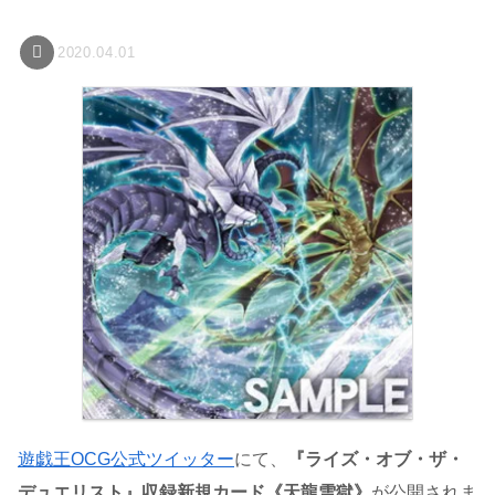
2020.04.01
遊戯王OCG公式ツイッター
にて、
『ライズ・オブ・ザ・
デュエリスト』収録新規カード
《天龍雪獄》
が公開されま