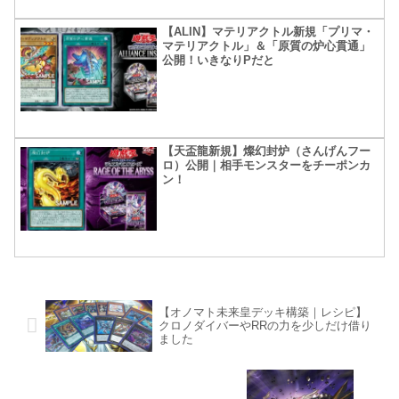
【ALIN】マテリアクトル新規「プリマ・
マテリアクトル」＆「原質の炉心貫通」
公開！いきなりPだと
【天盃龍新規】燦幻封炉（さんげんフー
ロ）公開｜相手モンスターをチーポンカ
ン！
【オノマト未来皇デッキ構築｜レシピ】
クロノダイバーやRRの力を少しだけ借り
ました