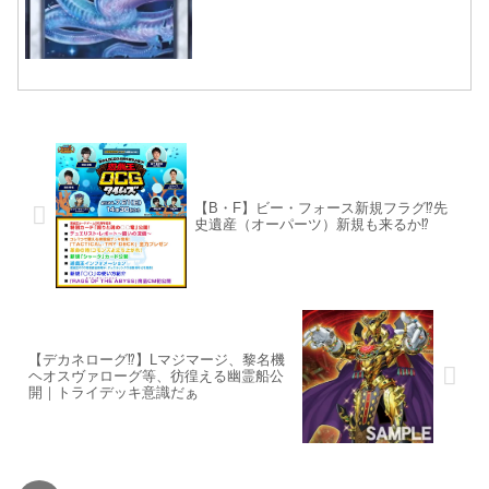
【B・F】ビー・フォース新規フラグ⁉先
史遺産（オーパーツ）新規も来るか⁉
【デカネローグ⁉】Lマジマージ、黎名機
ヘオスヴァローグ等、彷徨える幽霊船公
開｜トライデッキ意識だぁ