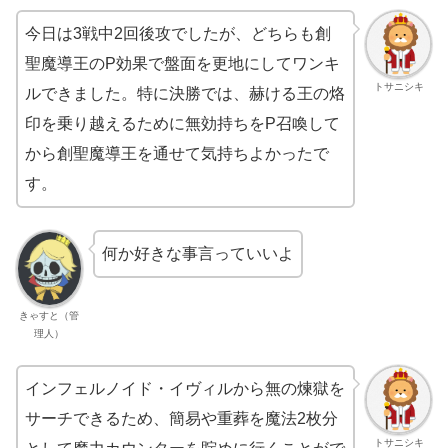
今日は3戦中2回後攻でしたが、どちらも創
聖魔導王のP効果で盤面を更地にしてワンキ
トサニシキ
ルできました。特に決勝では、赫ける王の烙
印を乗り越えるために無効持ちをP召喚して
から創聖魔導王を通せて気持ちよかったで
す。
何か好きな事言っていいよ
きゃすと（管
理人）
インフェルノイド・イヴィルから無の煉獄を
サーチできるため、簡易や重葬を魔法2枚分
トサニシキ