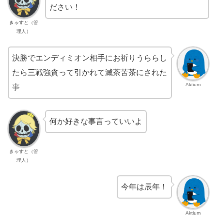
ださい！
きゃすと（管
理人）
決勝でエンディミオン相手にお祈りうららし
たら三戦強貪って引かれて滅茶苦茶にされた
Aktium
事
何か好きな事言っていいよ
きゃすと（管
理人）
今年は辰年！
Aktium