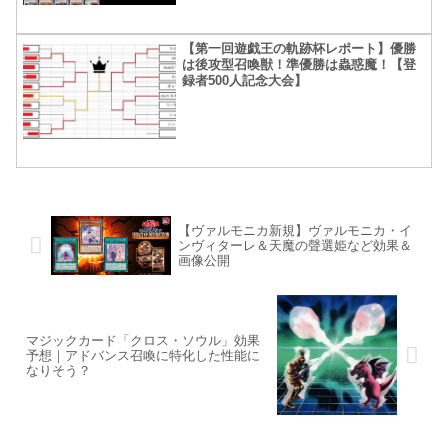
【第一回遊戯王の軌跡杯レポート】優勝
は後攻型召喚獣！準優勝は蟲惑魔！【登
録者500人記念大会】
【ヴァルモニカ新規】ヴァルモニカ・イ
ンヴィターレ＆天魔の聲選姫など効果＆
画像公開
マジックカード「クロス・ソウル」効果
予想｜アドバンス召喚に特化した性能に
なりそう？