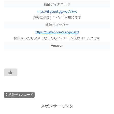
軌跡ディスコード
https://discord.gg/wveV7wv
気軽に参加( ｀・∀・´)ﾉﾖﾛｼｸです
軌跡ツイッター
https://twitter.com/sangan103
面白かったりタメになったらフォロー＆拡散ヨロシクです
Amazon
軌跡ディスコード
スポンサーリンク