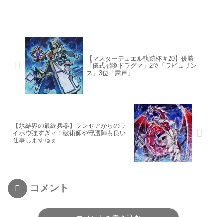
【マスターデュエル軌跡杯＃20】優勝
「儀式召喚ドラグマ」2位「ラビュリン
ス」3位「粛声」
【氷結界の最終兵器】ランセアからのラ
イホウ強すぎィ！破術師や守護陣も良い
仕事しますねぇ
コメント