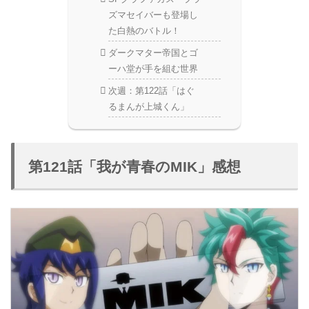
ズマセイバーも登場し
た白熱のバトル！
ダークマター帝国とゴ
ーハ堂が手を組む世界
次週：第122話「はぐ
るまんが上城くん」
第121話「我が青春のMIK」感想