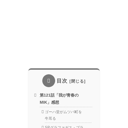
目次
第121話「我が青春の
MIK」感想
ゴーハ堂がムツバ町を
牛耳る
SPグラファガス・プラ