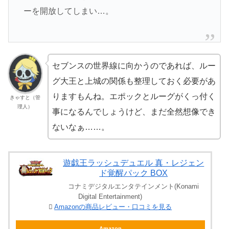
ーを開放してしまい…。
セブンスの世界線に向かうのであれば、ルー
グ大王と上城の関係も整理しておく必要があ
りますもんね。エポックとルーグがくっ付く
きゃすと（管
理人）
事になるんでしょうけど、まだ全然想像でき
ないなぁ……。
遊戯王ラッシュデュエル 真・レジェン
ド覚醒パック BOX
コナミデジタルエンタテインメント(Konami
Digital Entertainment)
Amazonの商品レビュー・口コミを見る
Amazon