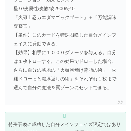
星９/炎属性/炎族/攻2900/守 0
「火麺上忍カエダマゴックブート」＋「万能調味
査察官」
【条件】このカードを特殊召喚した自分メインフ
ェイズに発動できる。
【効果】相手に１０００ダメージを与える。自分
は１枚ドローする。この効果でドローした場合、
さらに自分の墓地の「火麺胸焼け背脂の術」「火
麺ドローっと濃厚返しの術」をそれぞれ１枚まで
選んで自分の魔法＆罠ゾーンにセットできる。
特殊召喚に成功した自分メインフェイズ限定ではあり