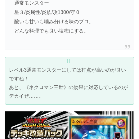
通常モンスター
星３/炎属性/炎族/攻1300/守 0
酸いも甘いも嚙み分ける味のプロ。
どんな料理でも良い塩梅にする。
レベル3通常モンスターにしては打点が高いのが良い
ですね！
あと、《ネクロマン三世》の効果に対応しているのが
デカイぜ……。