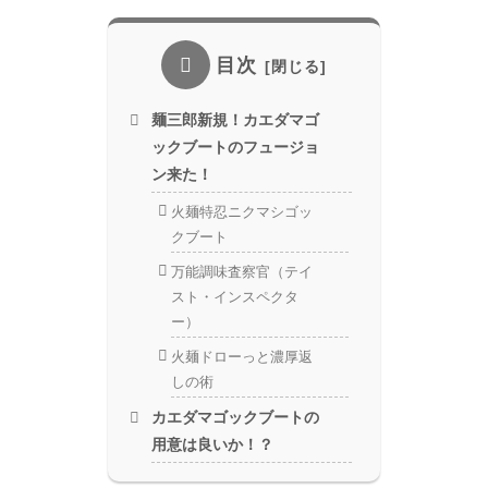
目次
麺三郎新規！カエダマゴ
ックブートのフュージョ
ン来た！
火麺特忍ニクマシゴッ
クブート
万能調味査察官（テイ
スト・インスペクタ
ー）
火麺ドローっと濃厚返
しの術
カエダマゴックブートの
用意は良いか！？