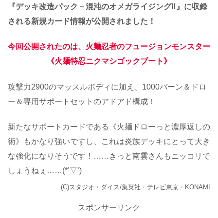
『デッキ改造パック－混沌のオメガライジング‼』に収録
される新規カード情報が公開されました！
今回公開されたのは、火麺忍者のフュージョンモンスター
《火麺特忍ニクマシゴックブート》
攻撃力2900のマッスルボディに加え、1000バーン＆ドロ
ー＆専用サポートセットのアドアド構成！
新たなサポートカードである《火麺ドローっと濃厚返しの
術》もかなり強いですし、これは炎族デッキにとって大き
な強化になりそうです！……きっと南雲さんもニッコリで
しょうねぇ……(*’▽’)
(C)スタジオ・ダイス/集英社・テレビ東京・KONAMI
スポンサーリンク