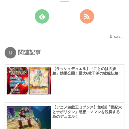
cast
関連記事
【ラッシュデュエル】「ことのはの妖
精」効果公開！最大6枚干渉の敏腕妖精！
【アニメ遊戯王セブンス】第8話「世紀末
とナポリタン」感想：ママンを説得する
為のデュエル！