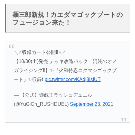
麺三郎新規！カエダマゴックブートの
フュージョン来た！
＼⭐️収録カード公開‼️⭐️／
【10/30(土)発売 デッキ改造パック 混沌のオメ
ガライジング!!】✨『火麺特忍ニクマシゴックブ
ート』✨収録❗️
pic.twitter.com/KAdj8lsIUT
— 【公式】遊戯王ラッシュデュエル
(@YuGiOh_RUSHDUEL)
September 23, 2021