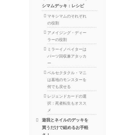
シマムデッキ：レシピ
マキシマムのそれぞれ
の役割
アメイジング・ディー
ラーの役割
ミラーイノベイターは
パーツ回収兼アタッカ
ー
ベルセクタクル・マニ
は墓地のモンスターを
何でも戻せる
レジェンドカードの選
択：死者転生もオスス
メ
遊我とネイルのデッキを
買うだけで組めるお手軽