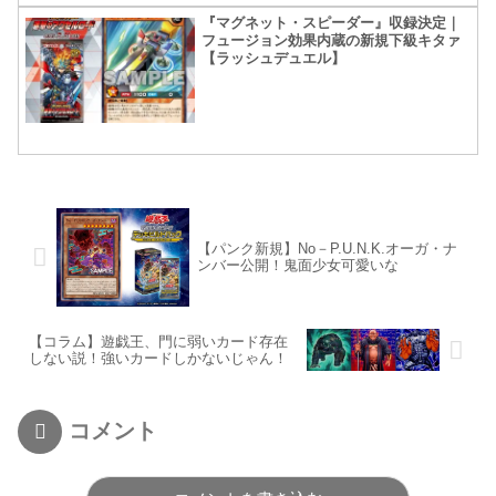
『マグネット・スピーダー』収録決定｜
フュージョン効果内蔵の新規下級キタァ
【ラッシュデュエル】
【パンク新規】No－P.U.N.K.オーガ・ナ
ンバー公開！鬼面少女可愛いな
【コラム】遊戯王、門に弱いカード存在
しない説！強いカードしかないじゃん！
コメント