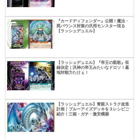
『カードディフェンダー』公開！魔法・
罠バウンス対策の汎用モンスター現る
【ラッシュデュエル】
【ラッシュデュエル】『帝王の凱歌』収
録決定｜汎神の帝王みたいなドロソ！墓
地対能力たけぇ！
【ラッシュデュエル】青眼ストラク改造
計画｜ブルーアイズデッキを３レシピご
紹介！三箱・ガチ・激安構築