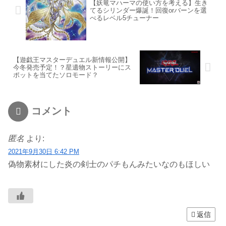
【妖竜マハーマの使い方を考える】生き
てるシリンダー爆誕！回復orバーンを選
べるレベル5チューナー
【遊戯王マスターデュエル新情報公開】
今冬発売予定！？星遺物ストーリーにス
ポットを当てたソロモード？
コメント
匿名
より:
2021年9月30日 6:42 PM
偽物素材にした炎の剣士のパチもんみたいなのもほしい
返信