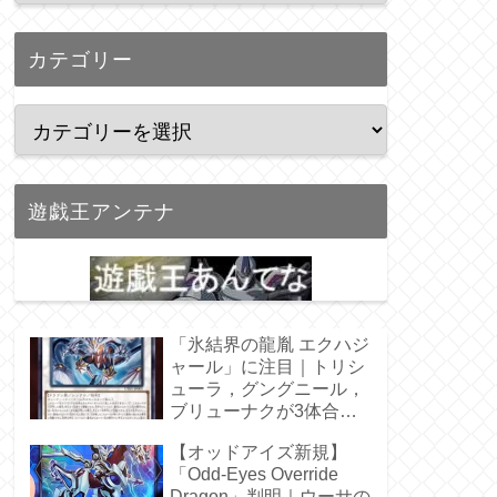
カテゴリー
遊戯王アンテナ
「氷結界の龍胤 エクハジ
ャール」に注目｜トリシ
ューラ，グングニール，
ブリューナクが3体合
体！
【オッドアイズ新規】
「Odd-Eyes Override
Dragon」判明｜ウーサの