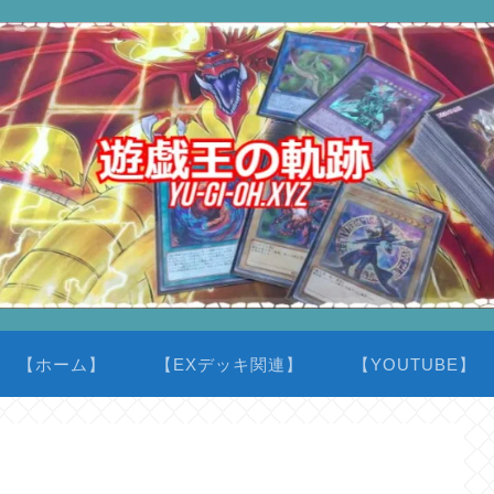
【ホーム】
【EXデッキ関連】
【YOUTUBE】