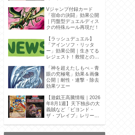
Vジャンプ付録カード
「宿命の決闘」効果公開
｜円盤型デュエルディス
クの特殊ルール再現だ！
【ラッシュデュエル】
「アインソフ・リッタ
ー」効果公開｜生きてる
レジェスト！救惺との相
性◎
「神を超えたしもべ－青
眼の究極竜」効果＆画像
公開｜耐性・連撃・除去
効果ツエー
【遊戯王高騰情報｜2026
年8月1週】天下独歩の大
義賊など「ビヨンド・
ザ・ブレイブ」レリーフ
枠を調査