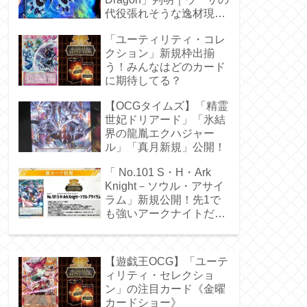
代役張れそうな逸材現
る！
「ユーティリティ・コレ
クション」新規枠出揃
う！みんなはどのカード
に期待してる？
【OCGタイムズ】「精霊
世妃ドリアード」「氷結
界の龍胤エクハジャー
ル」「真月新規」公開！
「 No.101 S・H・Ark
Knight－ソウル・アサイ
ラム」新規公開！先1で
も強いアークナイトだ
ぁ！
【遊戯王OCG】「ユーテ
ィリティ・セレクショ
ン」の注目カード《金曜
カードショー》