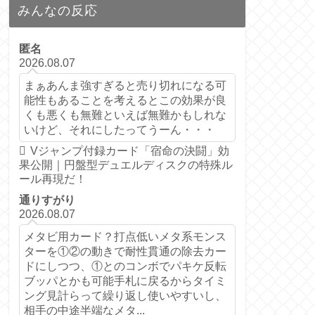
みんなの反応
匿名
2026.08.07
まぁあんま強すぎると売り切れになる可
能性もあることを考えるとこの効果が良
くも悪くも無難といえば無難かもしれな
いけど、それにしたってうーん・・・
Vジャンプ付録カード「宿命の決闘」効
果公開｜円盤型デュエルディスクの特殊ル
ール再現だ！
通りすがり
2026.08.07
メタビ用カード？打点低いメタ系モンス
ターを①②の動きで耐性貫通の除去カー
ドにしつつ、①とのコンボでパキケ反転
ブッパとかも可能手札に戻るからタイミ
ング見計らって繰り返し使いやすいし、
相手の中途半端なメタ...