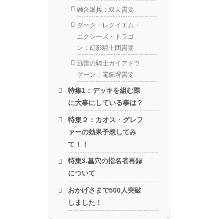
融合派兵：双天需要
ダーク・レクイエム・
エクシーズ・ドラゴ
ン：幻影騎士団需要
迅雷の騎士ガイアドラ
グーン：電脳堺需要
特集1：デッキを組む際
に大事にしている事は？
特集２：カオス・グレフ
ァーの効果予想してみ
て！！
特集3.墓穴の指名者再録
について
おかげさまで500人突破
しました！