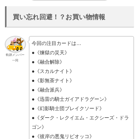
買い忘れ回避！？お買い物情報
今回の注目カードは…
●《煉獄の災天》
軌跡メンバー
一同
●《融合解除》
●《スカルナイト》
●《影無茶ナイト》
●《融合派兵》
●《迅雷の騎士ガイアドラグーン》
●《幻影騎士団ブレイクソード》
●《ダーク・レクイエム・エクシーズ・ドラ
ゴン》
●《彼岸の悪鬼リビオッコ》