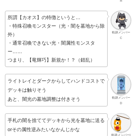
H
所謂【カオス】の特徴というと…
・特殊召喚モンスター（光・闇を墓地から除
軌跡メンバー
外）
C
・通常召喚できない光・闇属性モンスタ
ー……
つまり、【竜輝巧】新規か！？（錯乱）
ライトレイとダークからしてハンドコストで
デッキは触りそう
軌跡メンバー
あと、闇光の墓地調整は付きそう
D
手札の闇を捨ててデッキから光を墓地に送る
orその属性逆みたいなかんじかな
軌跡メンバーI