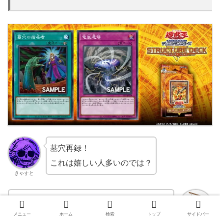
墓穴再録！
これは嬉しい人多いのでは？
きゃすと
こういう汎用パワーカードは初心者参入の高
いハードルになることが多いのでどんどん再
メニュー
ホーム
検索
トップ
サイドバー