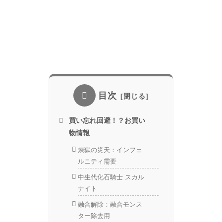
目次
買い忘れ回避！？お買い
物情報
煉獄の災天：インフェ
ルニティ需要
中生代化石騎士 スカル
ナイト
融合解除：融合モンス
ター除去用