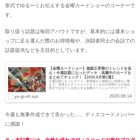
形式でゆるーくお伝えする金曜カードショーのコーナーで
す。
取り扱う話題は毎回アバウトですが、基本的には週末ショ
ップに足を運んだ際のお得情報や、決闘者同士の会話での
話題提供などを主目的としています。
【金曜カードショー】遊戯王界隈のトレンドを追
え！今週話題になったデッキ・高騰中のカードを
まとめてチェック！【2020.8月第2週】
今週話題になったカード・新情報から遊戯王に関係ない事
まで、管理人とディスコードチャンネルの仲間たちが会話
形式でゆるーくお伝えする金曜カードショーのコーナーで
す。取り扱う話題は毎回アバウトですが、基本的には週末
ショップに足を運んだ際のお得情報...
2020.08.14
yu-gi-oh.xyz
今週も無事作成できて良かった…。ディスコードメンバー
に感謝！