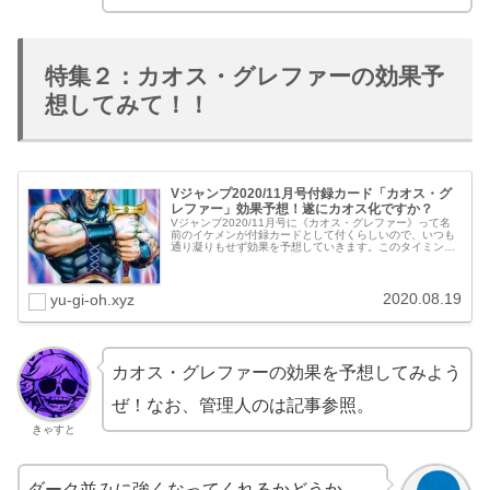
特集２：カオス・グレファーの効果予
想してみて！！
Vジャンプ2020/11月号付録カード「カオス・グ
レファー」効果予想！遂にカオス化ですか？
Vジャンプ2020/11月号に《カオス・グレファー》って名
前のイケメンが付録カードとして付くらしいので、いつも
通り凝りもせず効果を予想していきます。このタイミング
で「カオス」って事は、絶対に海外新規の《Chaos
Space》と絡めて来るは...
2020.08.19
yu-gi-oh.xyz
カオス・グレファーの効果を予想してみよう
ぜ！なお、管理人のは記事参照。
きゃすと
ダーク並みに強くなってくれるかどうか