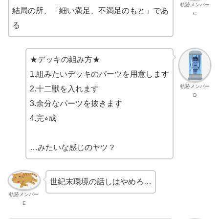
軌跡メンバー
結局の所、「細い満足、不満足のもと」であ
C
る
★デッキの組み方★
1.組みたいデッキのパーツを用意します
軌跡メンバー
2.十二獣を入れます
D
3.余分なパーツを抜きます
4.完⭐︎成
…みたいな感じのヤツ？
世紀末環境の話しはやめろ…
軌跡メンバー
E