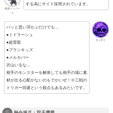
する為にサイド採用されています。
軌跡メンバー
C
パッと思い浮かぶだけでも…
●ミドラーシュ
きゃすと
●超雷龍
●プランキッズ
●メルカバー
沢山いるな…
相手のモンスターを解体しても相手の場に素
材が出る心配がないのもでかいぜ！※三戦の
トリガー回避という観点もあるみたいです。
融合派兵：双天需要