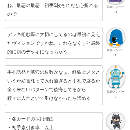
ね。最悪の最悪、初手5枚それだと心折れる
軌跡メンバー
G
ので
デッキ組む際に大切にしてるのは最初に見え
たヴィジョンですかね。これをなくすと最終
軌跡メンバー
的に別のデッキになっちゃう
A
手札誘発と墓穴の枚数かなぁ、経験上メタと
いうか妨害札って入れ過ぎると手札で腐るか
全く来ないパターンで後悔してるから
軌跡メンバー
B
程々に入れといて引けなかったら諦める
・各カードの採用理由
・初手素引き率、以上！