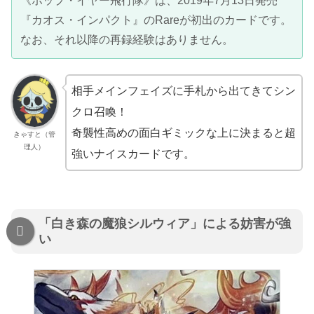
《ホップ・イヤー飛行隊》は、2019年7月13日発売
『カオス・インパクト』のRareが初出のカードです。
なお、それ以降の再録経験はありません。
相手メインフェイズに手札から出てきてシン
クロ召喚！
奇襲性高めの面白ギミックな上に決まると超
きゃすと（管
理人）
強いナイスカードです。
「白き森の魔狼シルウィア」による妨害が強
い