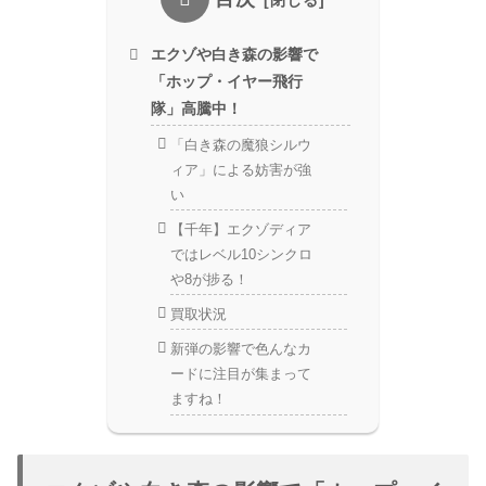
エクゾや白き森の影響で
「ホップ・イヤー飛行
隊」高騰中！
「白き森の魔狼シルウ
ィア」による妨害が強
い
【千年】エクゾディア
ではレベル10シンクロ
や8が捗る！
買取状況
新弾の影響で色んなカ
ードに注目が集まって
ますね！