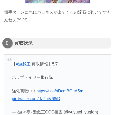
相手ターンに急にバロネスが出てくるの流石に強いですも
んねぇ(*^-^*)
買取状況
【
#遊戯王
買取情報】5/7
ホップ・イヤー飛行隊
強化買取中！
https://t.co/nDcmBGuA5m
pic.twitter.com/dzTniV68iD
— -遊々亭- 遊戯王OCG担当 (@yuyutei_yugioh)