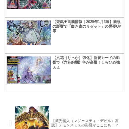
【遊戯王高騰情報｜2025年1月3週】新規
の影響で「白き森のリゼット」の需要UP
等
【六花（りっか）強化】新規カードの影
響で《六花絢爛》等が高騰！しらひめ強
ぇぇ
【威光魔人（マジェスティ・デビル）高
騰】デモンスミスの影響がここにも！？