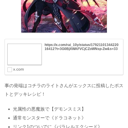
https://x.com/rai_10y/status/17921101344220
16412?t=3G0BjXWAFVCjCZoWNsp-Zw&s=33
x.com
事の発端はコチラのライトさんがエックスに投稿したポス
トとデッキレシピ！
光属性の悪魔族で【デモンスミス】
通常モンスターで《ドラコネット》
リンク1のついでに《パラレルエクシード》