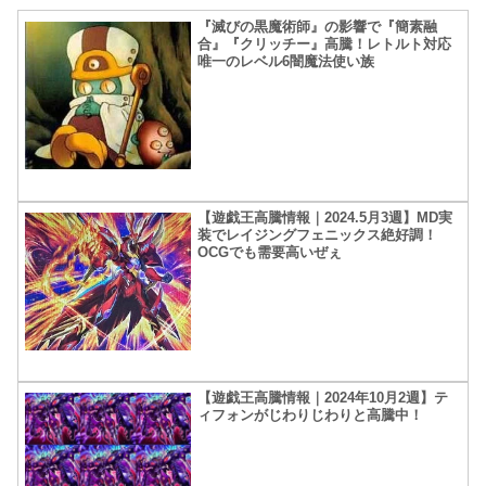
『滅びの黒魔術師』の影響で『簡素融
合』『クリッチー』高騰！レトルト対応
唯一のレベル6闇魔法使い族
【遊戯王高騰情報｜2024.5月3週】MD実
装でレイジングフェニックス絶好調！
OCGでも需要高いぜぇ
【遊戯王高騰情報｜2024年10月2週】テ
ィフォンがじわりじわりと高騰中！