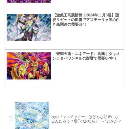
【遊戯王高騰情報｜2024年11月3週】聖
徒リゼットの影響でアステーリャ等の白
き森関連の需要UP！
『聖刻天龍－エネアード』高騰｜タキオ
ンカタパワンキルの影響で需要UP中！
次の『マルチャミー』はどんな効果にな
るんだろう？増Gの次ならドロバとかか？