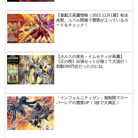
【遊戯王高騰情報｜2023.11月1週】転生
炎獣、ユベル関連で需要が上っているカ
ードをチェック！
【ホルスの栄光－イムセティが高騰】
《王の棺》出張セットが強くて大流行！
初動300円位だったのにね
「インフェルニティガン」無制限でスー
パーレアの需要UP！3枚で大満足！