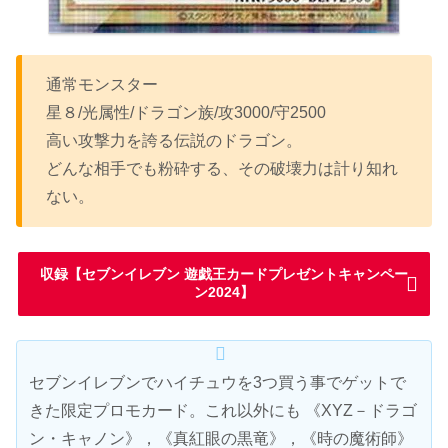
通常モンスター
星８/光属性/ドラゴン族/攻3000/守2500
高い攻撃力を誇る伝説のドラゴン。
どんな相手でも粉砕する、その破壊力は計り知れ
ない。
収録【セブンイレブン 遊戯王カードプレゼントキャンペー
ン2024】
セブンイレブンでハイチュウを3つ買う事でゲットで
きた限定プロモカード。これ以外にも 《XYZ－ドラゴ
ン・キャノン》，《真紅眼の黒竜》，《時の魔術師》