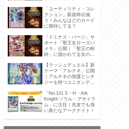
枠を調査
「ユーティリティ・コレ
クション」新規枠出揃
う！みんなはどのカード
に期待してる？
「ドミナス・パージ」サ
ポート「聖王女ローズパ
メラ」公開｜「聖王の粉
砕」に描かれてる女の子
じゃん！
【ラッシュデュエル】新
テーマ「アルテネ」公開
｜アルテネの加護とシナ
ジーを持つユニオンテー
マ登場
「No.101 S・H・Ark
Knight-ソウル・アサイラ
ム」に注目｜先攻でも強
い新たなアークナイト！