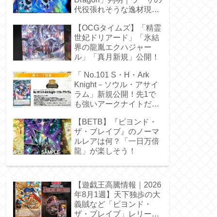
代役張れそうな逸材現
る！
【OCGタイムズ】「精霊
世妃ドリアード」「氷結
界の龍胤エクハジャー
ル」「真月新規」公開！
「 No.101 S・H・Ark
Knight－ソウル・アサイ
ラム」新規公開！先1で
も強いアークナイトだ
ぁ！
【BETB】『ビヨンド・
ザ・ブレイブ』のノーマ
ルレアは何？「一日万倍
龍」が楽しそう！
【遊戯王高騰情報｜2026
年8月1週】天下独歩の大
義賊など「ビヨンド・
ザ・ブレイブ」レリーフ