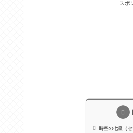
スポ
時空の七皇（セ