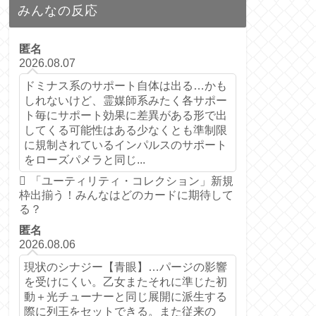
みんなの反応
匿名
2026.08.07
ドミナス系のサポート自体は出る…かも
しれないけど、霊媒師系みたく各サポー
ト毎にサポート効果に差異がある形で出
してくる可能性はある少なくとも準制限
に規制されているインパルスのサポート
をローズパメラと同じ...
「ユーティリティ・コレクション」新規
枠出揃う！みんなはどのカードに期待して
る？
匿名
2026.08.06
現状のシナジー【青眼】…パージの影響
を受けにくい。乙女またそれに準じた初
動＋光チューナーと同じ展開に派生する
際に列王をセットできる。また従来の