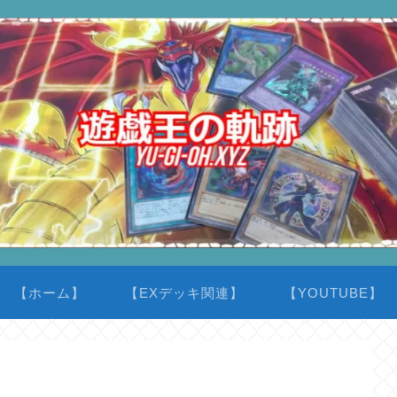
【ホーム】
【EXデッキ関連】
【YOUTUBE】