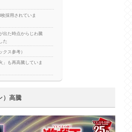
3枚採用されていま
が出た時点からじわ騰
した
ックス参考）
火」も再高騰していま
ン）高騰