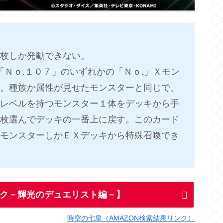
枚しか発動できない。
～「Ｎｏ.１０７」のいずれかの「Ｎｏ.」Ｘモン
。種族か属性が見せたモンスターと同じで、
レベルを持つモンスター１体をデッキから手
枚選んでデッキの一番上に戻す。このカード
モンスターしかＥＸデッキから特殊召喚でき
ク－輝光のデュエリスト編－】
時空の七皇（AMAZON検索結果リンク）