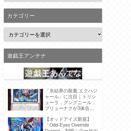
カテゴリー
遊戯王アンテナ
「氷結界の龍胤 エクハジ
ャール」に注目｜トリシ
ューラ，グングニール，
ブリューナクが3体合
体！
【オッドアイズ新規】
「Odd-Eyes Override
Dragon」判明｜ウーサの