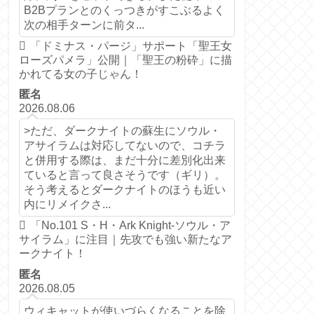
B2Bプランとのくっつきがすこぶるよく
次の相手ターンに前タ...
「ドミナス・パージ」サポート「聖王女
ローズパメラ」公開｜「聖王の粉砕」に描
かれてる女の子じゃん！
匿名
2026.08.06
>ただ、ダークナイトの蘇生にソウル・
アサイラムは対応してないので、コチラ
と併用する際は、まだ十分に差別化出来
ていると言って良さそうです（ギリ）。
そう考えるとダークナイトのほうも近い
内にリメイクさ...
「No.101 S・H・Ark Knight-ソウル・ア
サイラム」に注目｜先攻でも強い新たなア
ークナイト！
匿名
2026.08.05
ウィキャットが使いづらくなることを除