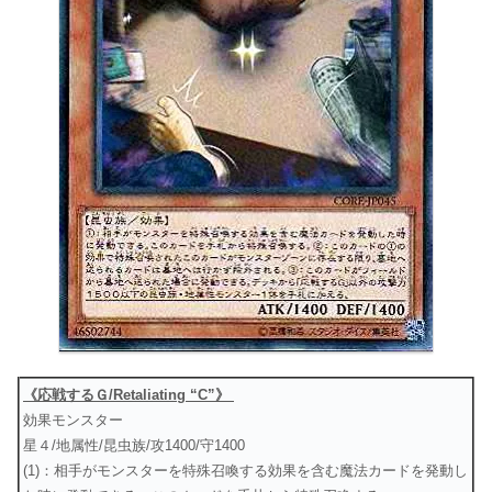
《応戦するＧ/Retaliating “C”》
効果モンスター
星４/地属性/昆虫族/攻1400/守1400
(1)：相手がモンスターを特殊召喚する効果を含む魔法カードを発動し