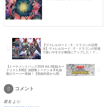
【ヴァレルロード・X・ドラゴンの活用
法】ヴァレルロード・F・ドラゴンの登場
で扱いやすさが格段にアップした！？
【タイトル・記事修正】
【トーナメントパック2019 Vol.3収録カー
ドリスト判明】決闘竜トークン＆手札抹
殺がスーパー収録！【収録内容から関連
テーマ・強化を予想】
コメント
匿名
より: