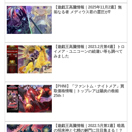
【遊戯王高騰情報｜2025年11月2週】無
垢なる者 メディウス君の霊圧が⁉
【遊戯王高騰情報｜2023.2月第4週】トロ
イメア・ユニコーンの絵違い等も調べて
みました
【PHNI】「ファントム・ナイトメア」買
取価格情報｜トップレアは賜炎の咎姫
25th！
【遊戯王高騰情報｜2022.5月第1週】暗黒
の招来神と七精の解門に注目集まる！？