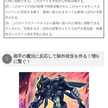
た時に発動できる。このカードを手札から特殊召喚する。
(2)：このカードの(1)の効果で特殊召喚されたこのカードがモンスタ
ーゾーンに存在する限り、墓地へ送られるカードは墓地へは行かず除
外される。
(3)：このカードがフィールドから墓地へ送られた場合に発動できる。
デッキから「応戦するＧ」以外の攻撃力１５００以下の昆虫族・地属
性モンスター１体を手札に加える。
相手の魔法に反応して除外状況を作る！増G
に繋ぐ！