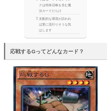
クは特殊召喚を含む魔
法カードだらけ
支配的な環境が訪れれ
ば更に流行りそうな気
はします
応戦するGってどんなカード？