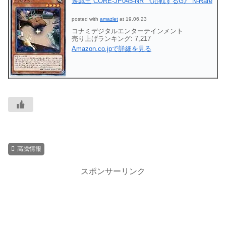
遊戯王 CORE-JP045-NR 《応戦するG》 N-Rare
posted with
amazlet
at 19.06.23
コナミデジタルエンターテインメント
売り上げランキング: 7,217
Amazon.co.jpで詳細を見る
高騰情報
スポンサーリンク