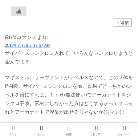
返信
RUMロマンス
より:
2019年2月18日 12:57 AM
サイバースシンクロン入れて、いろんなシンクロしようと
企んでます。
マギステル、サーヴァントがレベル３なので、この２体を
P召喚。サイバースシンクロンをns。効果でどっちかのレ
ベルを倍にすれば、１＋６(魔法使い)でアーカナイトをシ
ンクロ召喚。素材にしなかった方はどうするかって？…そ
れとアーカナイトで涅槃が出せるじゃないか(ロマン)！
レベル倍効果使わずとも、エンプレスや魔導王とでイグニ
メニュー
ホーム
検索
トップ
サイドバー
スターも出せ、自身を倍にしてアブダクターと合わせれば