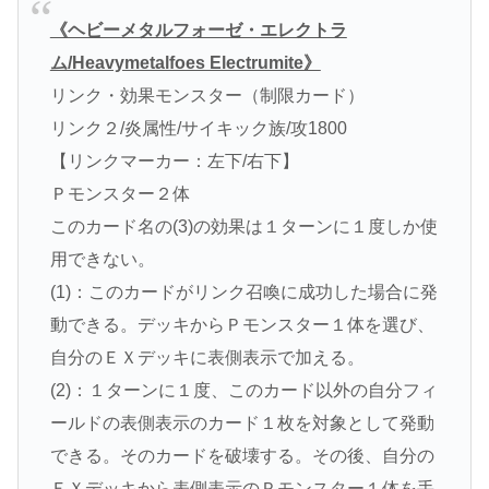
《ヘビーメタルフォーゼ・エレクトラ
ム/Heavymetalfoes Electrumite》
リンク・効果モンスター（制限カード）
リンク２/炎属性/サイキック族/攻1800
【リンクマーカー：左下/右下】
Ｐモンスター２体
このカード名の(3)の効果は１ターンに１度しか使
用できない。
(1)：このカードがリンク召喚に成功した場合に発
動できる。デッキからＰモンスター１体を選び、
自分のＥＸデッキに表側表示で加える。
(2)：１ターンに１度、このカード以外の自分フィ
ールドの表側表示のカード１枚を対象として発動
できる。そのカードを破壊する。その後、自分の
ＥＸデッキから表側表示のＰモンスター１体を手