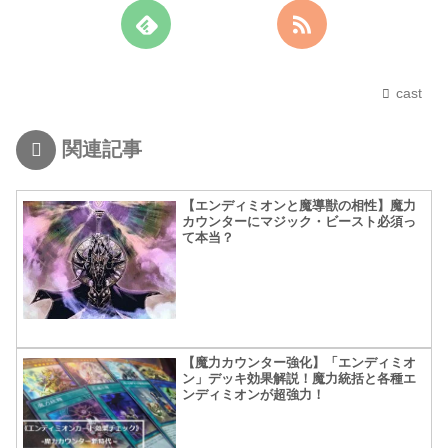
cast
関連記事
【エンディミオンと魔導獣の相性】魔力
カウンターにマジック・ビースト必須っ
て本当？
【魔力カウンター強化】「エンディミオ
ン」デッキ効果解説！魔力統括と各種エ
ンディミオンが超強力！