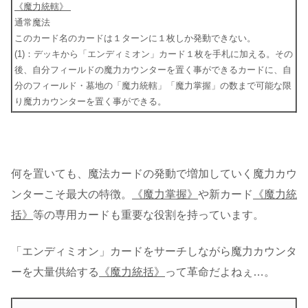
《魔力統轄》
通常魔法
このカード名のカードは１ターンに１枚しか発動できない。
(1)：デッキから「エンディミオン」カード１枚を手札に加える。その
後、自分フィールドの魔力カウンターを置く事ができるカードに、自
分のフィールド・墓地の「魔力統轄」「魔力掌握」の数まで可能な限
り魔力カウンターを置く事ができる。
何を置いても、魔法カードの発動で増加していく魔力カウ
ンターこそ最大の特徴。
《魔力掌握》
や新カード
《魔力統
括》
等の専用カードも重要な役割を持っています。
「エンディミオン」カードをサーチしながら魔力カウンタ
ーを大量供給する
《魔力統括》
って革命だよねぇ…。