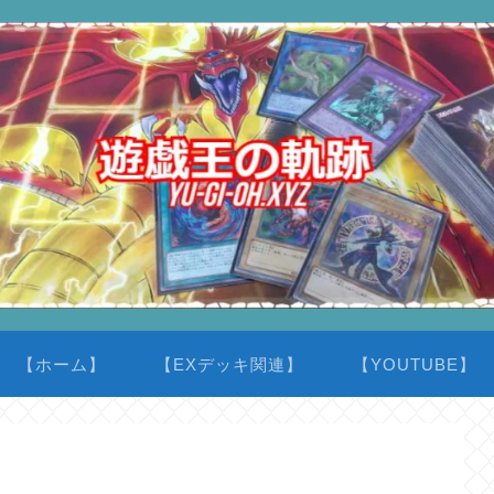
【ホーム】
【EXデッキ関連】
【YOUTUBE】