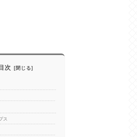
目次
プス