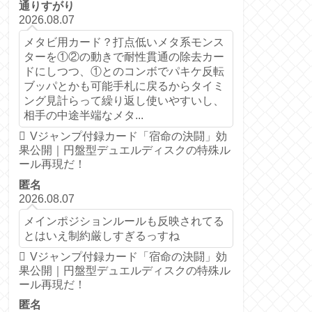
通りすがり
2026.08.07
メタビ用カード？打点低いメタ系モンス
ターを①②の動きで耐性貫通の除去カー
ドにしつつ、①とのコンボでパキケ反転
ブッパとかも可能手札に戻るからタイミ
ング見計らって繰り返し使いやすいし、
相手の中途半端なメタ...
Vジャンプ付録カード「宿命の決闘」効
果公開｜円盤型デュエルディスクの特殊ル
ール再現だ！
匿名
2026.08.07
メインポジションルールも反映されてる
とはいえ制約厳しすぎるっすね
Vジャンプ付録カード「宿命の決闘」効
果公開｜円盤型デュエルディスクの特殊ル
ール再現だ！
匿名