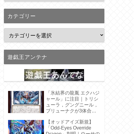
カテゴリー
遊戯王アンテナ
「氷結界の龍胤 エクハジ
ャール」に注目｜トリシ
ューラ，グングニール，
ブリューナクが3体合
体！
【オッドアイズ新規】
「Odd-Eyes Override
Dragon」判明｜ウーサの