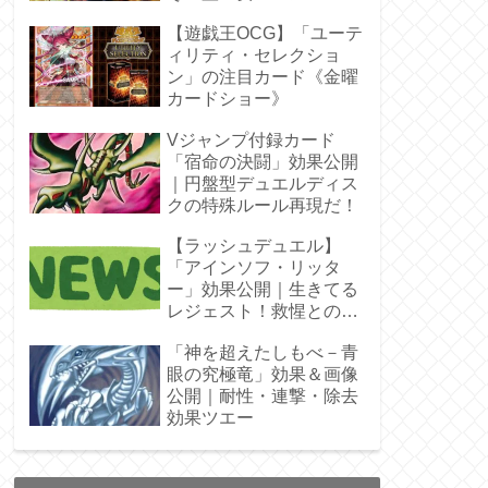
ラ」オバプリ
【遊戯王OCG】「ユーテ
ィリティ・セレクショ
ン」の注目カード《金曜
カードショー》
Vジャンプ付録カード
「宿命の決闘」効果公開
｜円盤型デュエルディス
クの特殊ルール再現だ！
【ラッシュデュエル】
「アインソフ・リッタ
ー」効果公開｜生きてる
レジェスト！救惺との相
性◎
「神を超えたしもべ－青
眼の究極竜」効果＆画像
公開｜耐性・連撃・除去
効果ツエー