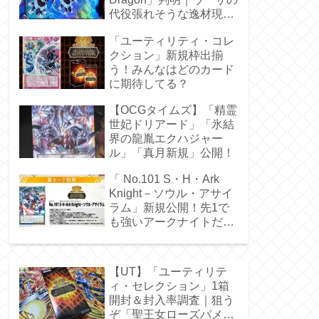
代役張れそうな逸材現
る！
「ユーティリティ・コレ
クション」新規枠出揃
う！みんなはどのカード
に期待してる？
【OCGタイムズ】「精霊
世妃ドリアード」「氷結
界の龍胤エクハジャー
ル」「真月新規」公開！
「 No.101 S・H・Ark
Knight－ソウル・アサイ
ラム」新規公開！先1で
も強いアークナイトだ
ぁ！
【UT】「ユーティリテ
ィ・セレクション」1箱
開封＆封入率調査｜狙う
ぞ「聖王女ローズパメ