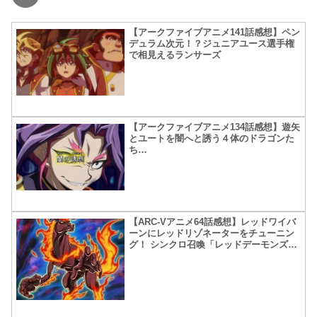
【アークファイブアニメ141話感想】ペン
デュラム次元！？ジュニアユース選手権
で相見えるランサーズ
【アークファイブアニメ134話感想】遊矢
とユートを闇へと誘う４体のドラゴンた
ち…
【ARC-Vアニメ64話感想】レッドワイバ
ーンにレッドリゾネーターをチューニン
グ！ シンクロ召喚「レッドデーモンズド
ラゴンスカーライト」