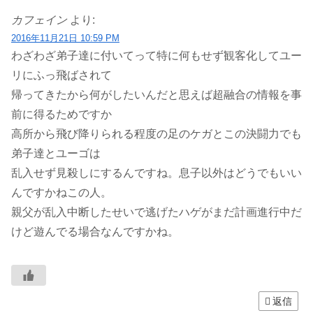
カフェイン
より:
2016年11月21日 10:59 PM
わざわざ弟子達に付いてって特に何もせず観客化してユー
リにふっ飛ばされて
帰ってきたから何がしたいんだと思えば超融合の情報を事
前に得るためですか
高所から飛び降りられる程度の足のケガとこの決闘力でも
弟子達とユーゴは
乱入せず見殺しにするんですね。息子以外はどうでもいい
んですかねこの人。
親父が乱入中断したせいで逃げたハゲがまだ計画進行中だ
けど遊んでる場合なんですかね。
返信