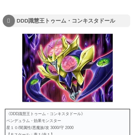
DDD識慧王トゥーム・コンキスタドール
《DDD識慧王トゥーム・コンキスタドール》
ペンデュラム・効果モンスター
星１０/闇属性/悪魔族/攻 3000/守 2000
【Ｐスケール：青１/赤１】