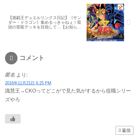
【遊戯王デュエルリンクス日記】《サン
ダー・ドラゴン》集めるっきゃねぇ！双
頭の雷龍デッキを目指して…【お知らせ
有り】
コメント
匿名
より:
2016年11月21日 6:25 PM
識慧王→CKOってどこがで見た気がするから役職シリー
ズやろ
返信