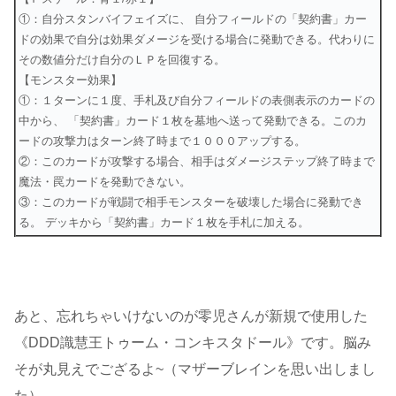
①：自分スタンバイフェイズに、 自分フィールドの「契約書」カー
ドの効果で自分は効果ダメージを受ける場合に発動できる。代わりに
その数値分だけ自分のＬＰを回復する。
【モンスター効果】
①：１ターンに１度、手札及び自分フィールドの表側表示のカードの
中から、 「契約書」カード１枚を墓地へ送って発動できる。このカ
ードの攻撃力はターン終了時まで１０００アップする。
②：このカードが攻撃する場合、相手はダメージステップ終了時まで
魔法・罠カードを発動できない。
③：このカードが戦闘で相手モンスターを破壊した場合に発動でき
る。 デッキから「契約書」カード１枚を手札に加える。
あと、忘れちゃいけないのが零児さんが新規で使用した
《DDD識慧王トゥーム・コンキスタドール》です。
脳み
そが丸見えでござるよ~（マザーブレインを思い出しまし
た）