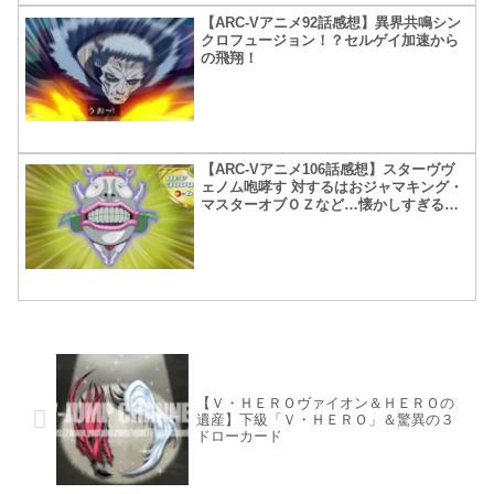
【ARC-Vアニメ92話感想】異界共鳴シン
クロフュージョン！？セルゲイ加速から
の飛翔！
【ARC-Vアニメ106話感想】スターヴヴ
ェノム咆哮す 対するはおジャマキング・
マスターオブＯＺなど…懐かしすぎる…
【Ｖ・ＨＥＲＯヴァイオン＆ＨＥＲＯの
遺産】下級「Ｖ・ＨＥＲＯ」＆驚異の３
ドローカード