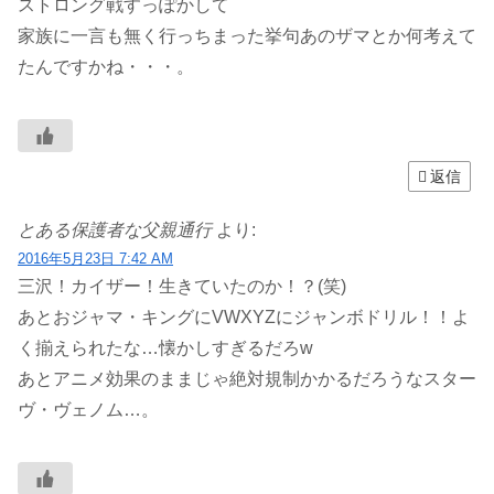
ストロング戦すっぽかして
家族に一言も無く行っちまった挙句あのザマとか何考えて
たんですかね・・・。
返信
とある保護者な父親通行
より:
2016年5月23日 7:42 AM
三沢！カイザー！生きていたのか！？(笑)
あとおジャマ・キングにVWXYZにジャンボドリル！！よ
く揃えられたな…懐かしすぎるだろw
あとアニメ効果のままじゃ絶対規制かかるだろうなスター
ヴ・ヴェノム…。