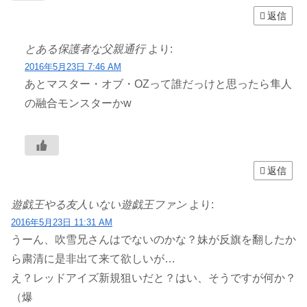
返信
とある保護者な父親通行
より:
2016年5月23日 7:46 AM
あとマスター・オブ・OZって誰だっけと思ったら隼人
の融合モンスターかw
返信
遊戯王やる友人いない遊戯王ファン
より:
2016年5月23日 11:31 AM
うーん、吹雪兄さんはでないのかな？妹が反旗を翻したか
ら粛清に是非出て来て欲しいが…
え？レッドアイズ新規狙いだと？はい、そうですが何か？
（爆