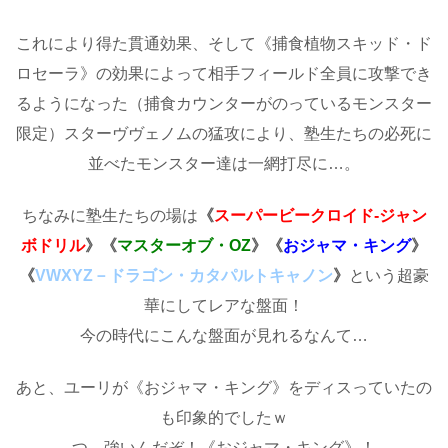
これにより得た貫通効果、そして《捕食植物スキッド・ド
ロセーラ》の効果によって相手フィールド全員に攻撃でき
るようになった（捕食カウンターがのっているモンスター
限定）スターヴヴェノムの猛攻により、塾生たちの必死に
並べたモンスター達は一網打尽に…。
ちなみに塾生たちの場は
《
スーパービークロイド-ジャン
ボドリル
》《
マスターオブ・OZ
》《
おジャマ・キング
》
《
VWXYZ
－ドラゴン・カタパルトキャノン
》
という超豪
華にしてレアな盤面！
今の時代にこんな盤面が見れるなんて…
あと、ユーリが《おジャマ・キング》をディスっていたの
も印象的でしたｗ
つ、強いんだぞ！《おジャマ・キング》！