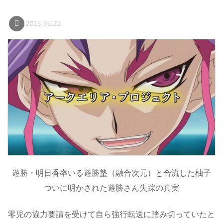
2016.05.22
遊勝・明日香率いる遊勝塾（融合次元）と合流した柚子
ついに明かされた遊勝さん失踪の真実
零児の協力要請を受けて自ら強行転送に踏み切っていたと