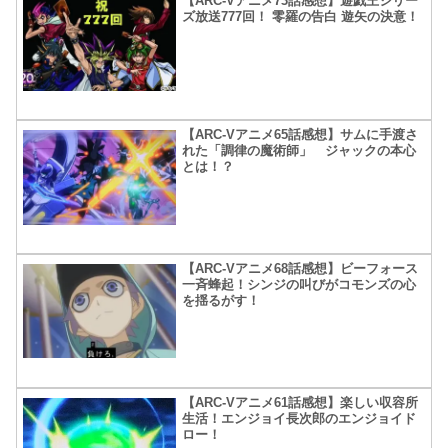
【ARC-Vアニメ73話感想】遊戯王シリー
ズ放送777回！ 零羅の告白 遊矢の決意！
【ARC-Vアニメ65話感想】サムに手渡さ
れた「調律の魔術師」 ジャックの本心
とは！？
【ARC-Vアニメ68話感想】ビーフォース
一斉蜂起！シンジの叫びがコモンズの心
を揺るがす！
【ARC-Vアニメ61話感想】楽しい収容所
生活！エンジョイ長次郎のエンジョイド
ロー！