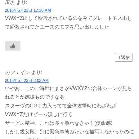
匿名
より:
2016年5月23日 12:36 AM
VWXYZ出して瞬殺されているのをみてグレートモス出し
て瞬殺されてたユースのモブを思い出しました
返信
カフェイン
より:
2016年5月23日 3:02 AM
いやあ、このご時世にまさかVWXYZの合体シーンが見ら
れるとか感涙ものですなあ。
スターヴのCGも力入ってて全体攻撃時にわざわざ
VWXYZだけビーム潰しに行く
サービス精神、これは多々買わなきゃ！(使命感)
しかし親父殿、別に緊急事態みたいな描写もなかったのに