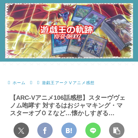
ホーム
遊戯王アークⅤアニメ感想
【ARC-Vアニメ106話感想】スターヴヴェ
ノム咆哮す 対するはおジャマキング・マ
スターオブＯＺなど…懐かしすぎる…