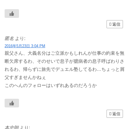
返信
匿名
より:
2016年5月23日 3:04 PM
親父さん、大義名分はご立派かもしれんが仕事の約束を無
断欠席するわ、そのせいで息子が臆病者の息子呼ばわりさ
れるわ、帰らずに旅先でデュエル塾してるわ…ちょっと屑
父すぎませんかねぇ
このへんのフォローはいずれあるのだろうか
返信
本忠朗
より: