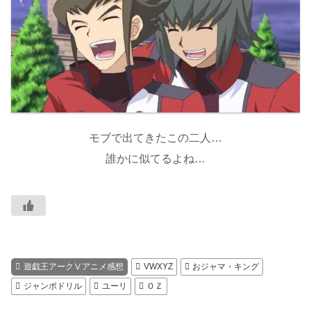
モブで出てきたこの二人…
誰かに似てるよね…
遊戯王アークⅤアニメ感想
VWXYZ
おジャマ・キング
ジャンボドリル
ユーリ
ＯＺ