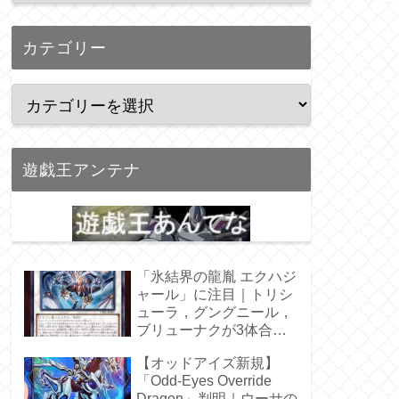
カテゴリー
遊戯王アンテナ
「氷結界の龍胤 エクハジ
ャール」に注目｜トリシ
ューラ，グングニール，
ブリューナクが3体合
体！
【オッドアイズ新規】
「Odd-Eyes Override
Dragon」判明｜ウーサの