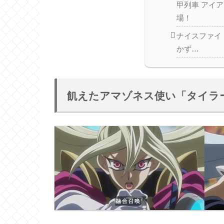
甲列車 アイ
場！
ナイスファイ
かず…
飢えたアマゾネス使い「タイラ