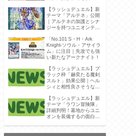
じゃん！
【ラッシュデュエル】新
テーマ「アルテネ」公開
｜アルテネの加護とシナ
ジーを持つユニオンテー
マ登場
「No.101 S・H・Ark
Knight-ソウル・アサイラ
ム」に注目｜先攻でも強
い新たなアークナイト！
【ラッシュデュエル】ブ
ラック枠「赫奕たる魔剣
スルト」効果公開｜ヘル
シィと相性良さそうなレ
ベル4
【ラッシュデュエル】新
テーマ「ラワン冒険隊」
詳細判明！墓地からユニ
オンを装備するの面白そ
うね