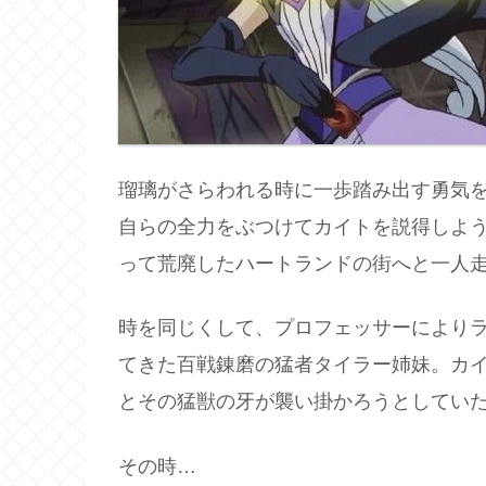
瑠璃がさらわれる時に一歩踏み出す勇気
自らの全力をぶつけてカイトを説得しよ
って荒廃したハートランドの街へと一人
時を同じくして、プロフェッサーにより
てきた百戦錬磨の猛者タイラー姉妹。カ
とその猛獣の牙が襲い掛かろうとしてい
その時…