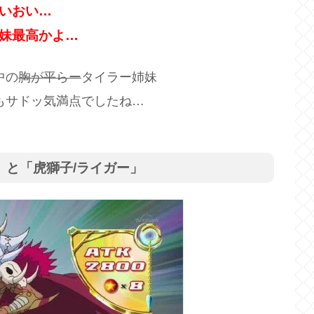
いおい…
妹最高かよ…
中の
胸が平らー
タイラー姉妹
もサドッ気満点でしたね…
」と「虎獅子/ライガー」