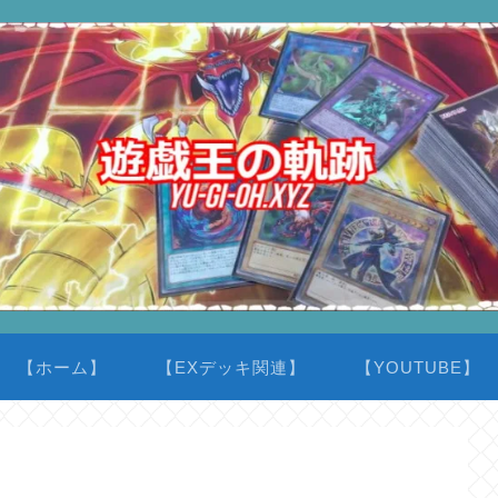
【ホーム】
【EXデッキ関連】
【YOUTUBE】