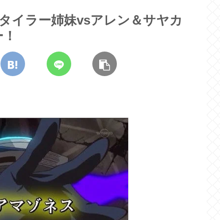
想】タイラー姉妹vsアレン＆サヤカ
ー！