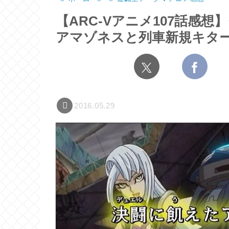
【ARC-Vアニメ107話感
アマゾネスと列車新規キタ
2016.05.29