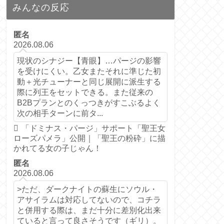
みんなの反応
匿名
2026.08.06
現状のシナジー【青眼】…パージの影響
を受けにくい。乙女またそれに準じた初
動＋光チューナーと同じ展開に派生する
際に列王をセットできる。また従来の
B2Bプランとのくっつきがすこぶるよく
次の相手ターンに前タ...
「ドミナス・パージ」サポート「聖王女
ローズパメラ」公開｜「聖王の粉砕」に描
かれてる女の子じゃん！
匿名
2026.08.06
>ただ、ダークナイトの蘇生にソウル・
アサイラムは対応してないので、コチラ
と併用する際は、まだ十分に差別化出来
ていると言って良さそうです（ギリ）。