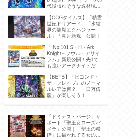
代役張れそうな逸材現
る！
【OCGタイムズ】「精霊
世妃ドリアード」「氷結
界の龍胤エクハジャー
ル」「真月新規」公開！
「 No.101 S・H・Ark
Knight－ソウル・アサイ
ラム」新規公開！先1で
も強いアークナイトだ
ぁ！
【BETB】『ビヨンド・
ザ・ブレイブ』のノーマ
ルレアは何？「一日万倍
龍」が楽しそう！
「ドミナス・パージ」サ
ポート「聖王女ローズパ
メラ」公開｜「聖王の粉
砕」に描かれてる女の子