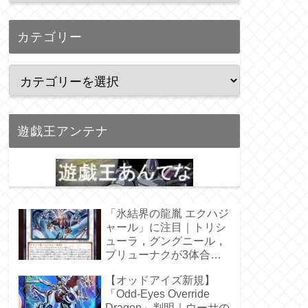
カテゴリー
遊戯王アンテナ
「氷結界の龍胤 エクハジ
ャール」に注目｜トリシ
ューラ，グングニール，
ブリューナクが3体合
体！
【オッドアイズ新規】
「Odd-Eyes Override
Dragon」判明｜ウーサの