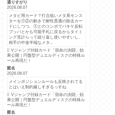
通りすがり
2026.08.07
メタビ用カード？打点低いメタ系モンス
ターを①②の動きで耐性貫通の除去カー
ドにしつつ、①とのコンボでパキケ反転
ブッパとかも可能手札に戻るからタイミ
ング見計らって繰り返し使いやすいし、
相手の中途半端なメタ...
Vジャンプ付録カード「宿命の決闘」効
果公開｜円盤型デュエルディスクの特殊ル
ール再現だ！
匿名
2026.08.07
メインポジションルールも反映されてる
とはいえ制約厳しすぎるっすね
Vジャンプ付録カード「宿命の決闘」効
果公開｜円盤型デュエルディスクの特殊ル
ール再現だ！
匿名