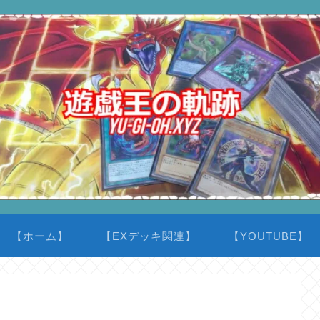
【ホーム】
【EXデッキ関連】
【YOUTUBE】