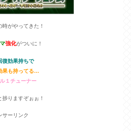
の時がやってきた！
マ
強化
がついに！
回復効果持ちで
効果も持ってる…
ル１チューナー
と捗りますぞぉぉ！
ンサーリンク