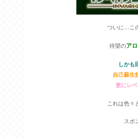
ついに…こ
アロ
待望の
しかも
自己蘇生
更にレベ
これは色々
スポ