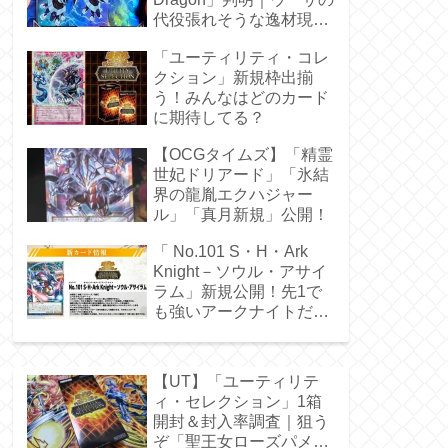
代役張れそうな逸材現
る！
「ユーティリティ・コレ
クション」新規枠出揃
う！みんなはどのカード
に期待してる？
【OCGタイムズ】「精霊
世妃ドリアード」「氷結
界の龍胤エクハジャー
ル」「真月新規」公開！
「 No.101 S・H・Ark
Knight－ソウル・アサイ
ラム」新規公開！先1で
も強いアークナイトだ
ぁ！
【UT】「ユーティリテ
ィ・セレクション」1箱
開封＆封入率調査｜狙う
ぞ「聖王女ローズパメ