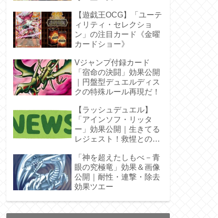
ラ」オバプリ
【遊戯王OCG】「ユーテ
ィリティ・セレクショ
ン」の注目カード《金曜
カードショー》
Vジャンプ付録カード
「宿命の決闘」効果公開
｜円盤型デュエルディス
クの特殊ルール再現だ！
【ラッシュデュエル】
「アインソフ・リッタ
ー」効果公開｜生きてる
レジェスト！救惺との相
性◎
「神を超えたしもべ－青
眼の究極竜」効果＆画像
公開｜耐性・連撃・除去
効果ツエー