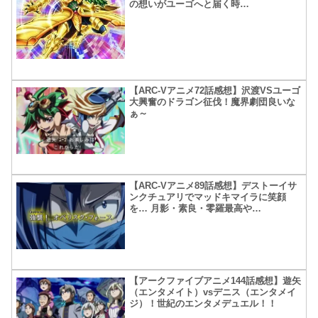
の想いがユーゴへと届く時…
【ARC-Vアニメ72話感想】沢渡VSユーゴ
大興奮のドラゴン征伐！魔界劇団良いな
ぁ～
【ARC-Vアニメ89話感想】デストーイサ
ンクチュアリでマッドキマイラに笑顔
を… 月影・素良・零羅最高や…
【アークファイブアニメ144話感想】遊矢
（エンタメイト）vsデニス（エンタメイ
ジ）！世紀のエンタメデュエル！！