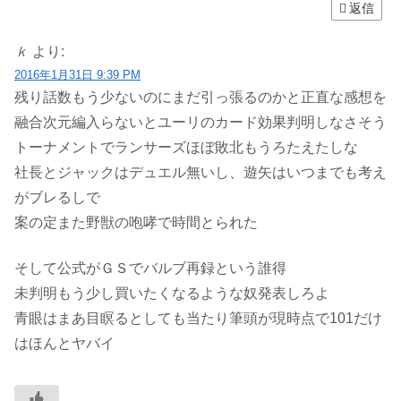
返信
ｋ
より:
2016年1月31日 9:39 PM
残り話数もう少ないのにまだ引っ張るのかと正直な感想を
融合次元編入らないとユーリのカード効果判明しなさそう
トーナメントでランサーズほぼ敗北もうろたえたしな
社長とジャックはデュエル無いし、遊矢はいつまでも考え
がブレるしで
案の定また野獣の咆哮で時間とられた
そして公式がＧＳでバルブ再録という誰得
未判明もう少し買いたくなるような奴発表しろよ
青眼はまあ目瞑るとしても当たり筆頭が現時点で101だけ
はほんとヤバイ