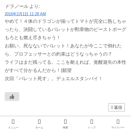
ドラノール
より:
2016年2月1日 11:28 AM
やめて！４体のドラゴンが揃ってトマトが完全に熟しちゃ
ったら、決闘しているバレットが勲章物のビーストボーグ
もろとも燃え尽きちゃう！
お願い、死なないでバレット！あなたが今ここで倒れた
ら、プロフェッサーとの約束はどうなっちゃうの？
ライフはまだ残ってる。ここを耐えれば、覚醒遊矢の本性
がすべて分かるんだから！(願望
次回「バレット死す」。デュエルスタンバイ！
返信
cast
より:
メニュー
ホーム
検索
トップ
サイドバー
2016年2月1日 6:25 PM