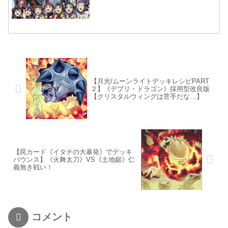
【月光/ムーンライトデッキレシピPART
２】《デブリ・ドラゴン》採用型改良版
【クリスタルウィングは苦手だな…】
【罠カード《イタチの大暴発》でデッキ
バウンス】《火舞太刀》VS《土地鋸》仁
義無き戦い！
コメント