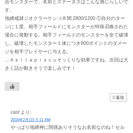
合モンスターで、名前とステータスはこんな感じらしいで
す。
地縛戒隷ジオクラーケン ☆8 闇 2800/1200 ①自分のター
ンに１度、相手フィールドにモンスターが特殊召喚された
場合に発動する。相手フィールドのモンスターを全て破壊
し、破壊したモンスター１体につき800ポイントのダメー
ジを相手プレイヤーに与える。
…Ａｓｌｌａｐｉｓｃｕそっくりな効果ですね。次回は大
きく話が動きそうで楽しみです！
返信
cast
より:
2016年2月1日 5:11 AM
やっぱり地縛神に関係ありそうなお名前なのね！セル