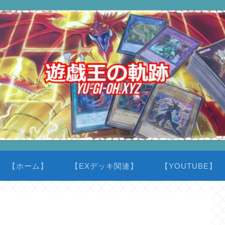
【ホーム】
【EXデッキ関連】
【YOUTUBE】