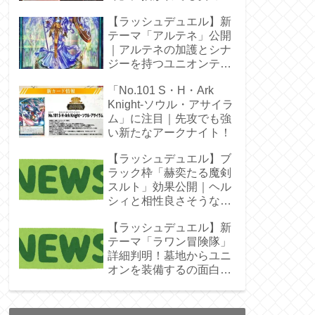
じゃん！
【ラッシュデュエル】新
テーマ「アルテネ」公開
｜アルテネの加護とシナ
ジーを持つユニオンテー
マ登場
「No.101 S・H・Ark
Knight-ソウル・アサイラ
ム」に注目｜先攻でも強
い新たなアークナイト！
【ラッシュデュエル】ブ
ラック枠「赫奕たる魔剣
スルト」効果公開｜ヘル
シィと相性良さそうなレ
ベル4
【ラッシュデュエル】新
テーマ「ラワン冒険隊」
詳細判明！墓地からユニ
オンを装備するの面白そ
うね