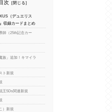
目次
NEXUS（デュエリス
』収録カードまとめ
師（25th記念カー
魔族」追加！キマイラ
スト新規
規
戯王5Ds関連新規
規
こ）新規