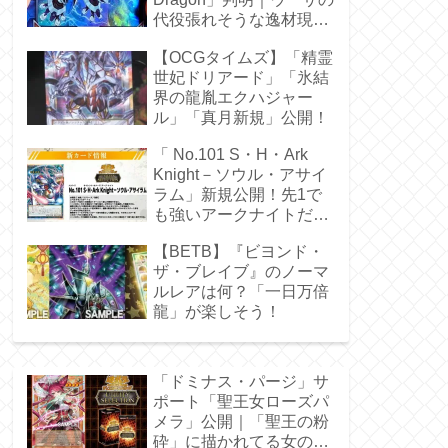
代役張れそうな逸材現
る！
【OCGタイムズ】「精霊
世妃ドリアード」「氷結
界の龍胤エクハジャー
ル」「真月新規」公開！
「 No.101 S・H・Ark
Knight－ソウル・アサイ
ラム」新規公開！先1で
も強いアークナイトだ
ぁ！
【BETB】『ビヨンド・
ザ・ブレイブ』のノーマ
ルレアは何？「一日万倍
龍」が楽しそう！
「ドミナス・パージ」サ
ポート「聖王女ローズパ
メラ」公開｜「聖王の粉
砕」に描かれてる女の子