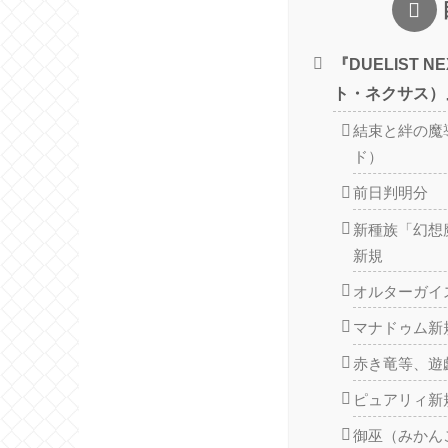
『DUELIST 
ト・ネクサス）
結束と絆の魔導
ド）
前日判明分
新種族「幻想
新規
オルターガイ
マナドゥム新
赤き竜等、遊
ピュアリィ新
御巫（みかん