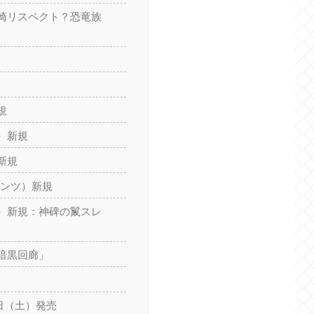
崎リスペクト？恐竜族
規
）新規
新規
アンツ）新規
）新規：神碑の鬣スレ
暗黒回廊」
2日（土）発売