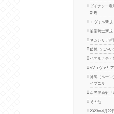
ダイナソー竜
新規
エヴォル新規
焔聖騎士新規
ネムレリア新
破械（はかい
ベアルクティ
VV（ヴァリ
神碑（ルーン
イプニル
暗黒界新規「
その他
2023年4月2