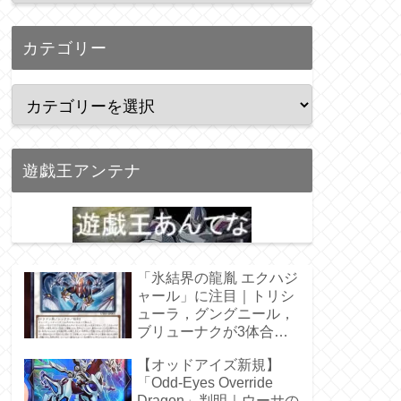
カテゴリー
遊戯王アンテナ
「氷結界の龍胤 エクハジ
ャール」に注目｜トリシ
ューラ，グングニール，
ブリューナクが3体合
体！
【オッドアイズ新規】
「Odd-Eyes Override
Dragon」判明｜ウーサの