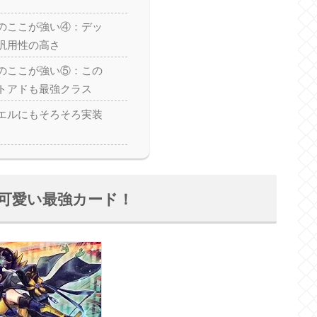
のここが強い④：デッ
汎用性の高さ
のここが強い⑤：この
トアドも最強クラス
エルにもそろそろ実装
可愛い最強カード！