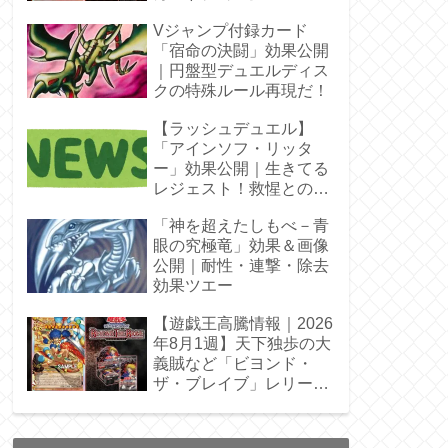
Vジャンプ付録カード
「宿命の決闘」効果公開
｜円盤型デュエルディス
クの特殊ルール再現だ！
【ラッシュデュエル】
「アインソフ・リッタ
ー」効果公開｜生きてる
レジェスト！救惺との相
性◎
「神を超えたしもべ－青
眼の究極竜」効果＆画像
公開｜耐性・連撃・除去
効果ツエー
【遊戯王高騰情報｜2026
年8月1週】天下独歩の大
義賊など「ビヨンド・
ザ・ブレイブ」レリーフ
枠を調査