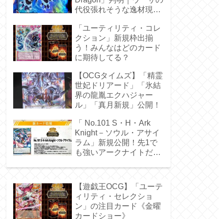
代役張れそうな逸材現
る！
「ユーティリティ・コレ
クション」新規枠出揃
う！みんなはどのカード
に期待してる？
【OCGタイムズ】「精霊
世妃ドリアード」「氷結
界の龍胤エクハジャー
ル」「真月新規」公開！
「 No.101 S・H・Ark
Knight－ソウル・アサイ
ラム」新規公開！先1で
も強いアークナイトだ
ぁ！
【遊戯王OCG】「ユーテ
ィリティ・セレクショ
ン」の注目カード《金曜
カードショー》