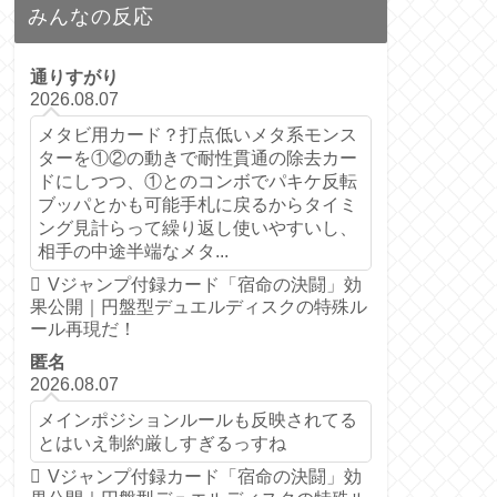
みんなの反応
通りすがり
2026.08.07
メタビ用カード？打点低いメタ系モンス
ターを①②の動きで耐性貫通の除去カー
ドにしつつ、①とのコンボでパキケ反転
ブッパとかも可能手札に戻るからタイミ
ング見計らって繰り返し使いやすいし、
相手の中途半端なメタ...
Vジャンプ付録カード「宿命の決闘」効
果公開｜円盤型デュエルディスクの特殊ル
ール再現だ！
匿名
2026.08.07
メインポジションルールも反映されてる
とはいえ制約厳しすぎるっすね
Vジャンプ付録カード「宿命の決闘」効