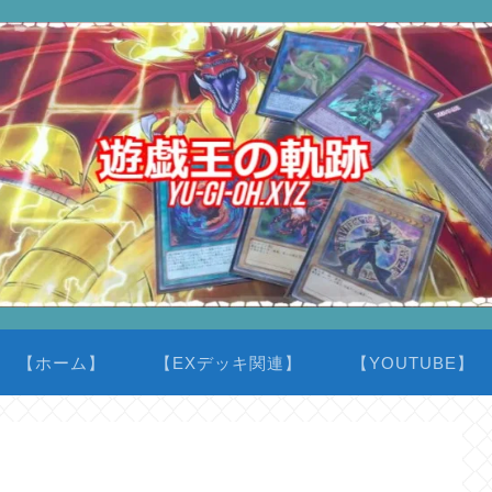
【ホーム】
【EXデッキ関連】
【YOUTUBE】