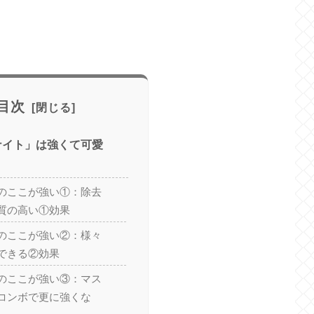
目次
ナイト」は強くて可愛
のここが強い①：除去
質の高い①効果
のここが強い②：様々
できる②効果
のここが強い③：マス
コンボで更に強くな