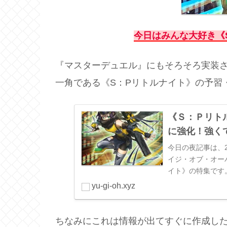
今日はみんな大好き《
『マスターデュエル』にもそろそろ実装
一角である《S：Pリトルナイト》の予習
《Ｓ：Ｐリト
に強化！強く
今日の夜記事は、20
イジ・オブ・オー
イト》の特集です
りまくっている1枚
yu-gi-oh.xyz
ちなみにこれは情報が出てすぐに作成し