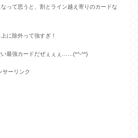
になって思うと、割とライン越え寄りのカードな
る上に除外って強すぎ！
強カードだぜぇぇぇ……(*^-^*)
ンサーリンク