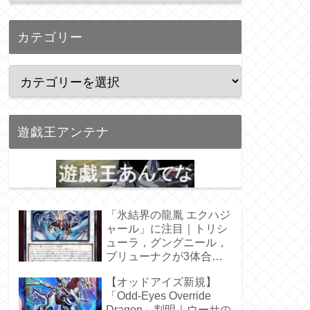
カテゴリー
遊戯王アンテナ
「氷結界の龍胤 エクハジ
ャール」に注目｜トリシ
ューラ，グングニール，
ブリューナクが3体合
体！
【オッドアイズ新規】
「Odd-Eyes Override
Dragon」判明｜ウーサの