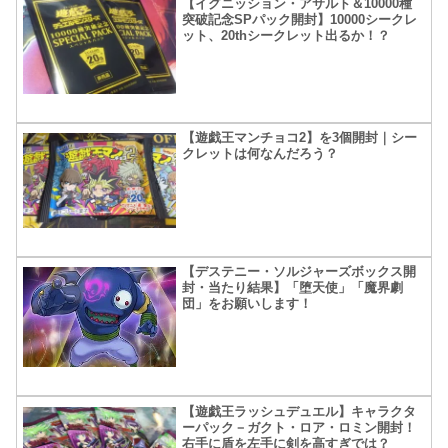
【イグニッション・アサルト＆10000種
突破記念SPパック開封】10000シークレ
ット、20thシークレット出るか！？
【遊戯王マンチョコ2】を3個開封｜シー
クレットは何なんだろう？
【デステニー・ソルジャーズボックス開
封・当たり結果】「堕天使」「魔界劇
団」をお願いします！
【遊戯王ラッシュデュエル】キャラクタ
ーパック－ガクト・ロア・ロミン開封！
右手に盾を左手に剣を高すぎでは？