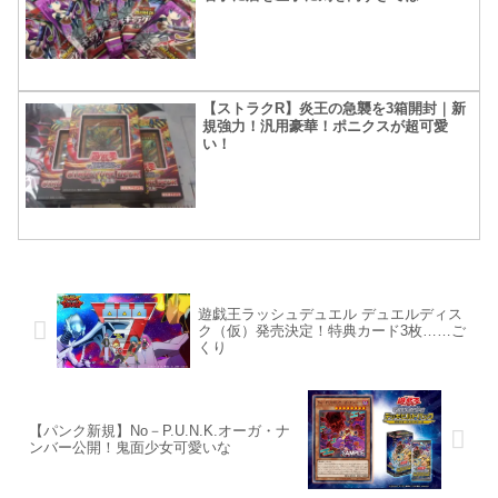
【ストラクR】炎王の急襲を3箱開封｜新
規強力！汎用豪華！ポニクスが超可愛
い！
遊戯王ラッシュデュエル デュエルディス
ク（仮）発売決定！特典カード3枚……ご
くり
【パンク新規】No－P.U.N.K.オーガ・ナ
ンバー公開！鬼面少女可愛いな