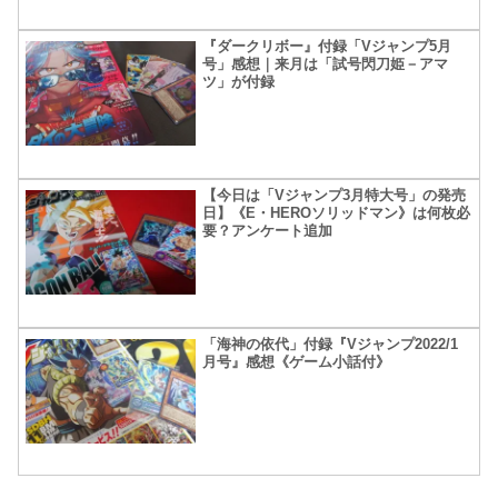
『ダークリボー』付録「Vジャンプ5月
号」感想｜来月は「試号閃刀姫－アマ
ツ」が付録
【今日は「Vジャンプ3月特大号」の発売
日】《E・HEROソリッドマン》は何枚必
要？アンケート追加
「海神の依代」付録『Vジャンプ2022/1
月号』感想《ゲーム小話付》