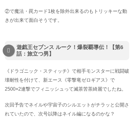
②で魔法・罠カード1枚を除外出来るのもトリッキーな動
きが出来て面白そうです。
遊戯王セブンス ルーク！爆裂覇導伝！【第6
話：旅立つ男】
《ドラゴニック・スティッチ》で相手モンスターに戦闘破
壊耐性を付けて、新エース《零撃竜ゼロギアス》で
2500×2連撃でフィニッシュって滅茶苦茶綺麗でしたね。
次回予告でネイルや宇宙子のシルエットがチラッと公開さ
れていたので、次号以降はネイル編になるのかな？