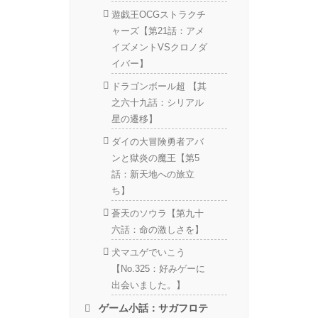
遊戯王OCGストラクチ
ャーズ【第21話：アメ
イズメントVSクロノダ
イバー】
ドラゴンボール超 【其
之六十九話：シリアル
星の遷移】
ダイの大冒険勇者アバ
ンと獄炎の魔王【第5
話：新天地への旅立
ち】
蒼天のソウラ【第九十
六話：命の激しさを】
犬マユゲでいこう
【No.325：好みゲーに
出会いました。】
ゲーム小話：サガフロテ