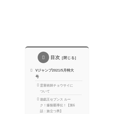
目次
Vジャンプ2021/5月特大
号
霊塞術師チョウサイに
ついて
遊戯王セブンス ルー
ク！爆裂覇導伝！【第6
話：旅立つ男】