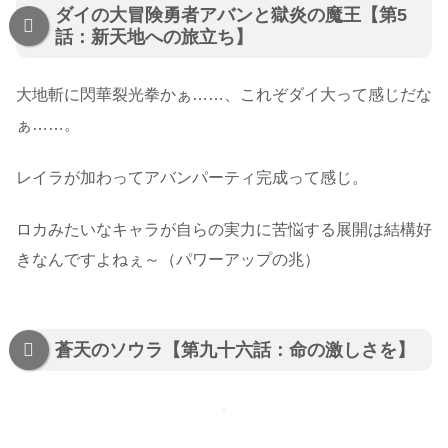
ダイの大冒険勇者アバンと獄炎の魔王【第5
話：新天地への旅立ち】
大地斬に閃華裂光拳かぁ……、これぞダイ大って感じだな
ぁ……。
レイラが加わってアバンパーティ完成って感じ。
ロカみたいなキャラが自らの実力に苦悩する展開は結構好
きなんですよねぇ～（パワーアップの兆）
蒼天のソウラ【第九十六話：命の激しさを】