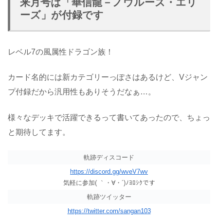
来月号は「華信龍－ノウルーズ・エリ
ーズ」が付録です
レベル7の風属性ドラゴン族！
カード名的には新カテゴリーっぽさはあるけど、Vジャン
プ付録だから汎用性もありそうだなぁ…。
様々なデッキで活躍できるって書いてあったので、ちょっ
と期待してます。
軌跡ディスコード
https://discord.gg/wveV7wv
気軽に参加( ｀・∀・´)ﾉﾖﾛｼｸです
軌跡ツイッター
https://twitter.com/sangan103