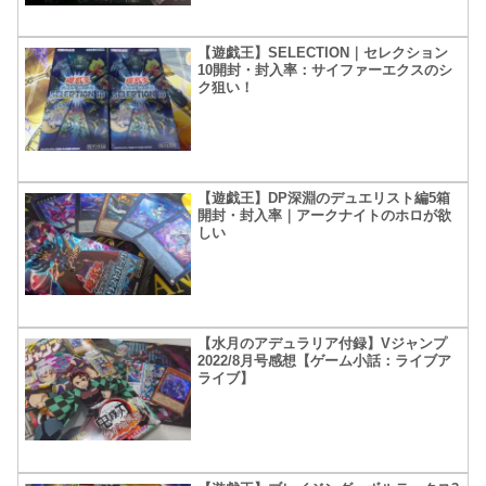
【遊戯王】SELECTION｜セレクション
10開封・封入率：サイファーエクスのシ
ク狙い！
【遊戯王】DP深淵のデュエリスト編5箱
開封・封入率｜アークナイトのホロが欲
しい
【水月のアデュラリア付録】Vジャンプ
2022/8月号感想【ゲーム小話：ライブア
ライブ】