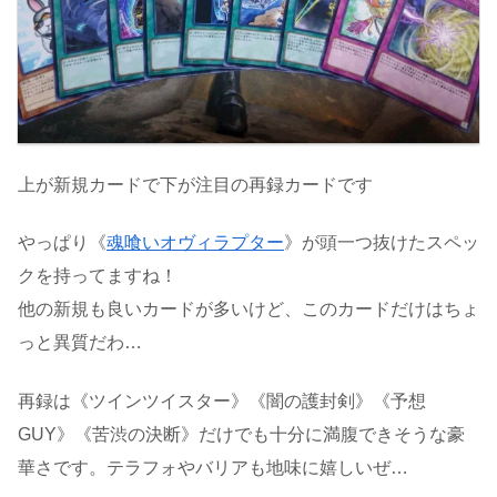
上が新規カードで下が注目の再録カードです
やっぱり《
魂喰いオヴィラプター
》が頭一つ抜けたスペッ
クを持ってますね！
他の新規も良いカードが多いけど、このカードだけはちょ
っと異質だわ…
再録は《ツインツイスター》《闇の護封剣》《予想
GUY》《苦渋の決断》だけでも十分に満腹できそうな豪
華さです。テラフォやバリアも地味に嬉しいぜ…