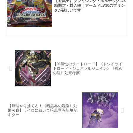
【遊戯王】ブレイジング・ボルテックス3
箱開封・封入率｜アームドLV10のプリシ
クが欲しいです
【闇属性のライトロード】《トワイライ
トロード・ジェネラルジェイン》《戒め
の龍》効果考察
【無理やり捨てろ！《暗黒界の洗脳》効
果考察】ライロに続いて暗黒界も新規が
キター