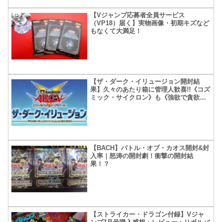
【Vジャンプ応募者全員サービス
（VP18）届く】実物画像・初期キズなど
もなくて大満足！
【ザ・ダーク・イリュージョン開封結
果】久々のあたり箱に管理人歓喜!!《コズ
ミック・サイクロン》も《強欲で貪欲な
壺》も嬉しいなぁ～
【BACH】バトル・オブ・カオス開封&封
入率｜怒涛の開封劇！衝撃の開封結
果！？
【ストライカー・ドラゴン付録】Vジャ