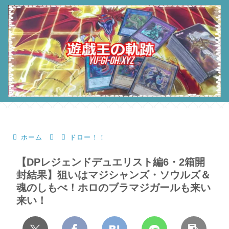
ホーム
ドロー！！
【DPレジェンドデュエリスト編6・2箱開
封結果】狙いはマジシャンズ・ソウルズ＆
魂のしもべ！ホロのブラマジガールも来い
来い！