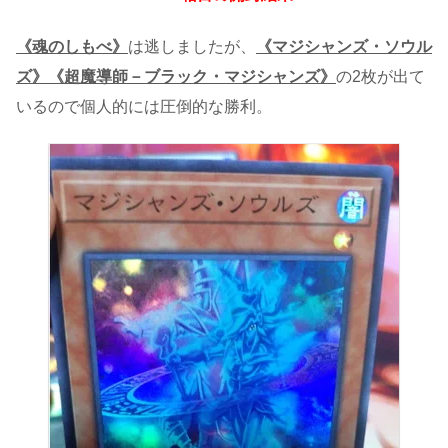
《魂のしもべ》
は逃しましたが、
《マジシャンズ・ソウル
ズ》《超魔導師－ブラック・マジシャンズ》
の2枚が出て
いるので個人的には圧倒的な勝利。