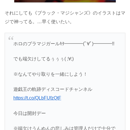
それにしても《ブラック・マジシャンズ》のイラストはマ
ジで神ってる。…早く使いたい。
ホロのブラマジガールｷﾀ━━━━(ﾟ∀ﾟ)━━━━!!
でも端欠けしてるぅぅぅ( ;∀;)
※なんてやり取りを一緒にしよう！
遊戯王の軌跡ディスコードチャンネル
https://t.co/QLbFUfzQtF
今日は開封デー
※端欠けうんぬんの悲しみは管理人だけで十分で