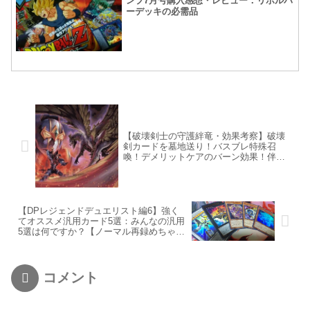
ンプ7月号購入感想・レビュー：リボルバ
ーデッキの必需品
【破壊剣士の守護絆竜・効果考察】破壊
剣カードを墓地送り！バスブレ特殊召
喚！デメリットケアのバーン効果！伴竜
の絆半端ねぇ！
【DPレジェンドデュエリスト編6】強く
てオススメ汎用カード5選：みんなの汎用
5選は何ですか？【ノーマル再録めちゃ豪
華】
コメント