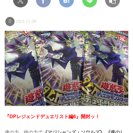
2019.11.09
『DPレジェンドデュエリスト編6』開封ッ！
魂の力、絆の力で
《マジシャンズ・ソウルズ》,《魂のし