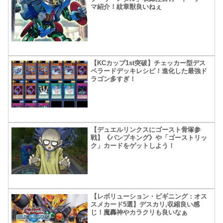
マ紹介！紋章獣良いねぇ
【KCカップ1st突破】チェッカー型デス
ペラードデッキレシピ！進化した最強ド
ラゴン多すぎ！
【デュエルリンクスにゴースト骨塚参
戦】《パンプキング》や「ゴーストリッ
ク」カードをゲットしよう！
【レボリューション・ビギニング：オス
スメカード5選】デスカリ,収縮良い感
じ！魔轟神やカラクリも良いなぁ