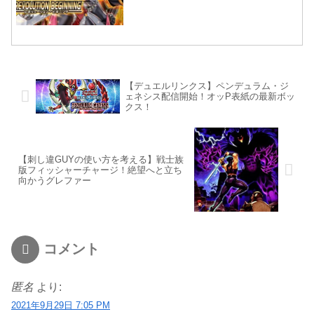
【デュエルリンクス】ペンデュラム・ジ
ェネシス配信開始！オッP表紙の最新ボッ
クス！
【刺し違GUYの使い方を考える】戦士族
版フィッシャーチャージ！絶望へと立ち
向かうグレファー
コメント
匿名
より:
2021年9月29日 7:05 PM