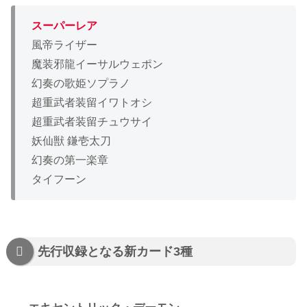
スーパーレア
風帝ライザー
魔装邪龍イーサルウェポン
幻奏の歌姫ソプラノ
超重武者装留イワトオシ
超重武者装留チュウサイ
妖仙獣 鎌壱太刀
幻奏の第一楽章
タイフーン
先行収録となる新カード3種