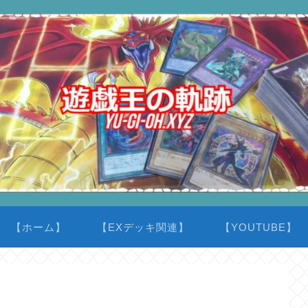
【ホーム】
【EXデッキ関連】
【YOUTUBE】