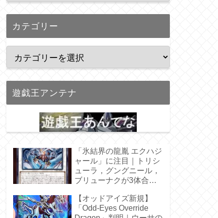
カテゴリー
遊戯王アンテナ
「氷結界の龍胤 エクハジ
ャール」に注目｜トリシ
ューラ，グングニール，
ブリューナクが3体合
体！
【オッドアイズ新規】
「Odd-Eyes Override
Dragon」判明｜ウーサの