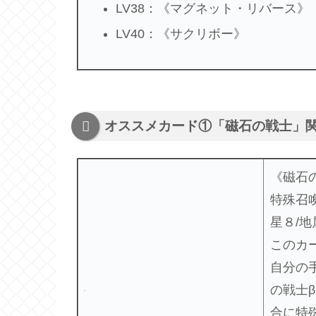
LV38：《マグネット・リバース》
LV40：《サクリボー》
オススメカード①「磁石の戦士」
《磁石
特殊召
星８/地属
このカ
自分の
の戦士
合に特