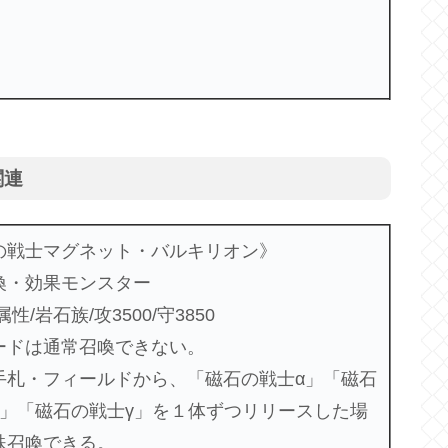
関連
の戦士マグネット・バルキリオン》
喚・効果モンスター
性/岩石族/攻3500/守3850
ードは通常召喚できない。
手札・フィールドから、「磁石の戦士α」「磁石
β」「磁石の戦士γ」を１体ずつリリースした場
殊召喚できる。