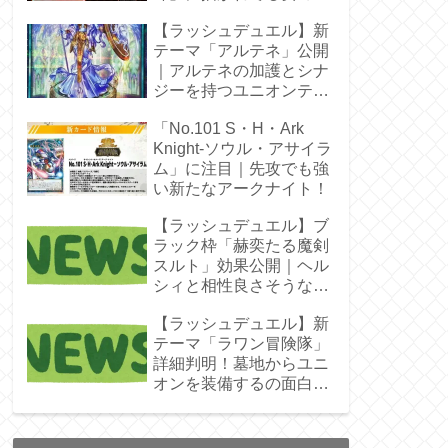
じゃん！
【ラッシュデュエル】新
テーマ「アルテネ」公開
｜アルテネの加護とシナ
ジーを持つユニオンテー
マ登場
「No.101 S・H・Ark
Knight-ソウル・アサイラ
ム」に注目｜先攻でも強
い新たなアークナイト！
【ラッシュデュエル】ブ
ラック枠「赫奕たる魔剣
スルト」効果公開｜ヘル
シィと相性良さそうなレ
ベル4
【ラッシュデュエル】新
テーマ「ラワン冒険隊」
詳細判明！墓地からユニ
オンを装備するの面白そ
うね