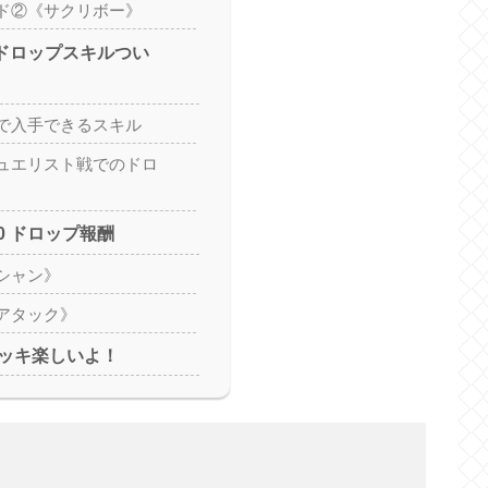
ド②《サクリボー》
ドロップスキルつい
で入手できるスキル
ュエリスト戦でのドロ
40 ドロップ報酬
シャン》
アタック》
ッキ楽しいよ！