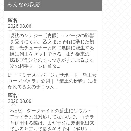
みんなの反応
匿名
2026.08.06
現状のシナジー【青眼】…パージの影響
を受けにくい。乙女またそれに準じた初
動＋光チューナーと同じ展開に派生する
際に列王をセットできる。また従来の
B2Bプランとのくっつきがすこぶるよく
次の相手ターンに前タ...
「ドミナス・パージ」サポート「聖王女
ローズパメラ」公開｜「聖王の粉砕」に描
かれてる女の子じゃん！
匿名
2026.08.06
>ただ、ダークナイトの蘇生にソウル・
アサイラムは対応してないので、コチラ
と併用する際は、まだ十分に差別化出来
ていると言って良さそうです（ギリ）。