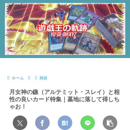
ホーム
雑談
月女神の鏃（アルテミット・スレイ）と相
性の良いカード特集｜墓地に落して得しち
ゃお！