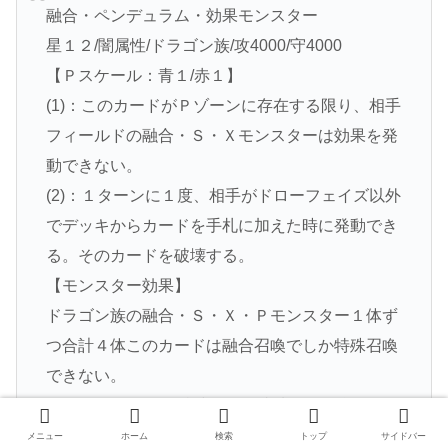
融合・ペンデュラム・効果モンスター
星１２/闇属性/ドラゴン族/攻4000/守4000
【Ｐスケール：青１/赤１】
(1)：このカードがＰゾーンに存在する限り、相手
フィールドの融合・Ｓ・Ｘモンスターは効果を発
動できない。
(2)：１ターンに１度、相手がドローフェイズ以外
でデッキからカードを手札に加えた時に発動でき
る。そのカードを破壊する。
【モンスター効果】
ドラゴン族の融合・Ｓ・Ｘ・Ｐモンスター１体ず
つ合計４体このカードは融合召喚でしか特殊召喚
できない。
(1)：このカードが特殊召喚に成功した場合に発動
する。相手フィールドのカードを全て破壊する。
メニュー
ホーム
検索
トップ
サイドバー