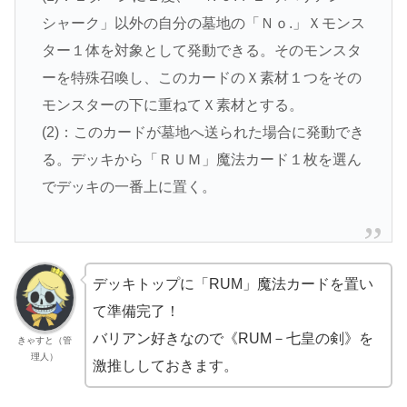
シャーク」以外の自分の墓地の「Ｎｏ.」Ｘモンス
ター１体を対象として発動できる。そのモンスタ
ーを特殊召喚し、このカードのＸ素材１つをその
モンスターの下に重ねてＸ素材とする。
(2)：このカードが墓地へ送られた場合に発動でき
る。デッキから「ＲＵＭ」魔法カード１枚を選ん
でデッキの一番上に置く。
デッキトップに「RUM」魔法カードを置い
て準備完了！
バリアン好きなので《RUM－七皇の剣》を
きゃすと（管
理人）
激推ししておきます。