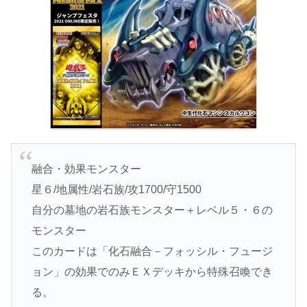
融合・効果モンスター
星６/地属性/岩石族/攻1700/守1500
自分の墓地の岩石族モンスター＋レベル５・６の
モンスター
このカードは「化石融合－フォッシル・フュージ
ョン」の効果でのみＥＸデッキから特殊召喚でき
る。