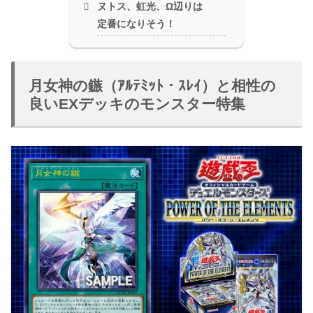
ヌトス、虹光、Ω辺りは
定番になりそう！
月女神の鏃（ｱﾙﾃﾐｯﾄ・ｽﾚｲ）と相性の
良いEXデッキのモンスター特集