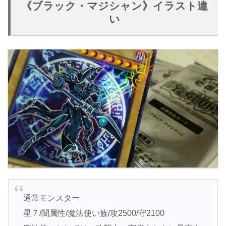
《ブラック・マジシャン》イラスト違
い
通常モンスター
星７/闇属性/魔法使い族/攻2500/守2100