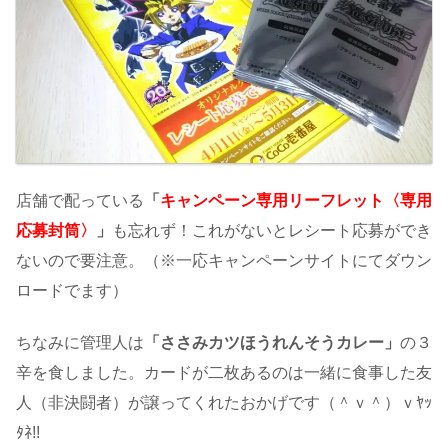
店舗で配っている
「
キャンペーン専用リーフレット〈専用
応募封筒〉
」
も忘れず！これがないとレシート応募ができ
ないので要注意。（※一応キャンペーンサイトにてダウン
ロードでます）
ちなみに管理人は
「ささみカツほうれんそうカレー」
の３
辛を食しました。カードが二枚あるのは一緒に食事した友
人（非決闘者）が譲ってくれたおかげです（＾ｖ＾）ｖﾔｯ
ﾀﾈ!!