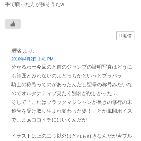
手で戦った方が強そうだw
返信
匿名
より:
2016年4月2日 1:41 PM
分かるわー今回のと前のジャンプの証明写真はどうに
も師匠とみれないのよどっちかというとブラパラ
騎士の称号ってのがあったんだし聖拳の称号みたいな
のでオルタナティブ見たく別名が欲しかった…
そして「これはブラックマジシャンが長きの修行の末
称号を受け取り生まれ変わった姿！」とか風間ボイス
で…まぁココイチにはいくんだが
イラストは上の二つ以外はどれも好きなんだが今ブル